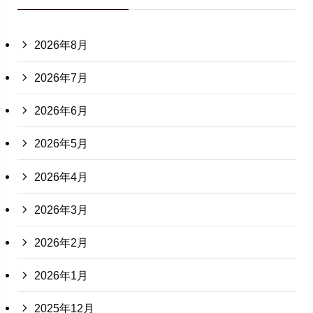
2026年8月
2026年7月
2026年6月
2026年5月
2026年4月
2026年3月
2026年2月
2026年1月
2025年12月