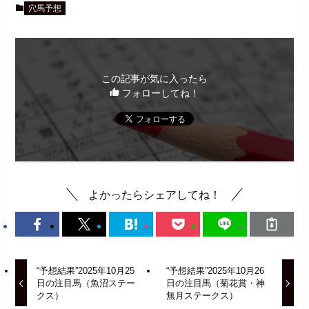
穴馬予想
この記事が気に入ったら
フォローしてね！
よかったらシェアしてね！
“予想結果”2025年10月25
“予想結果”2025年10月26
日の注目馬（魚沼ステー
日の注目馬（菊花賞・神
クス）
無月ステークス）