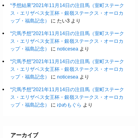
“予想結果”2021年11月14日の注目馬（室町ステーク
ス・エリザベス女王杯・銀嶺ステークス・オーロカ
ップ・福島記念）
に
たい3
より
“穴馬予想”2021年11月14日の注目馬（室町ステーク
ス・エリザベス女王杯・銀嶺ステークス・オーロカ
ップ・福島記念）
に
noticesea
より
“穴馬予想”2021年11月14日の注目馬（室町ステーク
ス・エリザベス女王杯・銀嶺ステークス・オーロカ
ップ・福島記念）
に
noticesea
より
“穴馬予想”2021年11月14日の注目馬（室町ステーク
ス・エリザベス女王杯・銀嶺ステークス・オーロカ
ップ・福島記念）
に
ゆめもぐら
より
アーカイブ