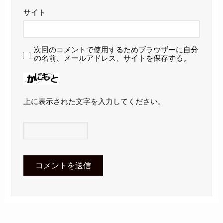
サイト
次回のコメントで使用するためブラウザーに自分
の名前、メールアドレス、サイトを保存する。
上に表示された文字を入力してください。