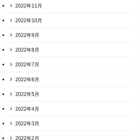
2022年11月
2022年10月
2022年9月
2022年8月
2022年7月
2022年6月
2022年5月
2022年4月
2022年3月
2022年2月