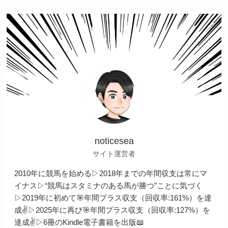
noticesea
サイト運営者
2010年に競馬を始める▷2018年までの年間収支は常にマ
イナス▷“競馬はスタミナのある馬が勝つ”ことに気づく
▷2019年に初めて🎯年間プラス収支（回収率:161%）を達
成✌️▷2025年に再び🎯年間プラス収支（回収率:127%）を
達成✌️▷6冊のKindle電子書籍を出版📖