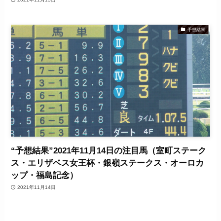
予想結果
“予想結果”2021年11月14日の注目馬（室町ステーク
ス・エリザベス女王杯・銀嶺ステークス・オーロカ
ップ・福島記念）
2021年11月14日