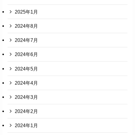
2025年1月
2024年8月
2024年7月
2024年6月
2024年5月
2024年4月
2024年3月
2024年2月
2024年1月