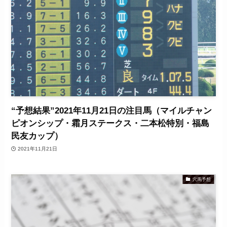
“予想結果”2021年11月21日の注目馬（マイルチャン
ピオンシップ・霜月ステークス・二本松特別・福島
民友カップ）
2021年11月21日
穴馬予想