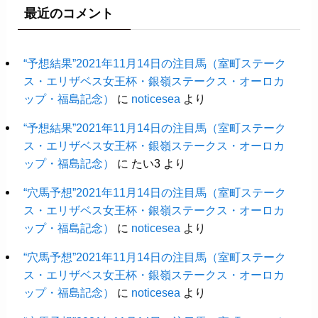
最近のコメント
“予想結果”2021年11月14日の注目馬（室町ステーク
ス・エリザベス女王杯・銀嶺ステークス・オーロカ
ップ・福島記念）
に
noticesea
より
“予想結果”2021年11月14日の注目馬（室町ステーク
ス・エリザベス女王杯・銀嶺ステークス・オーロカ
ップ・福島記念）
に
たい3
より
“穴馬予想”2021年11月14日の注目馬（室町ステーク
ス・エリザベス女王杯・銀嶺ステークス・オーロカ
ップ・福島記念）
に
noticesea
より
“穴馬予想”2021年11月14日の注目馬（室町ステーク
ス・エリザベス女王杯・銀嶺ステークス・オーロカ
ップ・福島記念）
に
noticesea
より