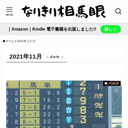
MENU
｜Amazon｜Kindle 電子書籍を出版しました!!
詳しく
ホーム
2021年
11月
2021年11月
– date –
予想結果