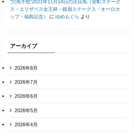
“穴馬予想”2021年11月14日の注目馬（室町ステーク
ス・エリザベス女王杯・銀嶺ステークス・オーロカ
ップ・福島記念）
に
ゆめもぐら
より
アーカイブ
2026年8月
2026年7月
2026年6月
2026年5月
2026年4月