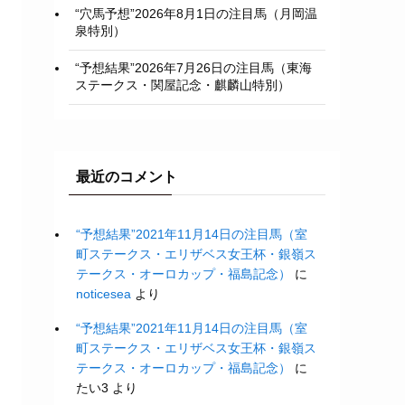
“穴馬予想”2026年8月1日の注目馬（月岡温
泉特別）
“予想結果”2026年7月26日の注目馬（東海
ステークス・関屋記念・麒麟山特別）
最近のコメント
“予想結果”2021年11月14日の注目馬（室
町ステークス・エリザベス女王杯・銀嶺ス
テークス・オーロカップ・福島記念）
に
noticesea
より
“予想結果”2021年11月14日の注目馬（室
町ステークス・エリザベス女王杯・銀嶺ス
テークス・オーロカップ・福島記念）
に
たい3
より