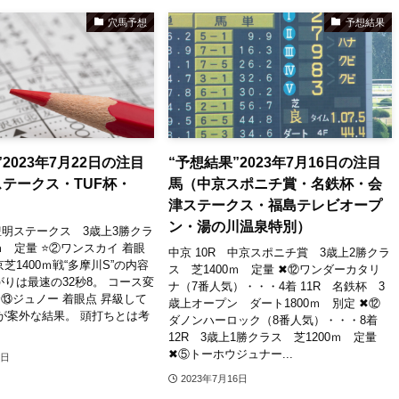
穴馬予想
予想結果
2023年7月22日の注目
“予想結果”2023年7月16日の注目
テークス・TUF杯・
馬（中京スポニチ賞・名鉄杯・会
津ステークス・福島テレビオープ
ン・湯の川温泉特別）
 豊明ステークス 3歳上3勝クラ
ｍ 定量 ⭐②ワンスカイ 着眼
中京 10R 中京スポニチ賞 3歳上2勝クラ
芝1400ｍ戦“多摩川S”の内容
ス 芝1400ｍ 定量 ✖⑫ワンダーカタリ
がりは最速の32秒8。 コース変
ナ（7番人気）・・・4着 11R 名鉄杯 3
⭐⑬ジュノー 着眼点 昇級して
歳上オープン ダート1800ｍ 別定 ✖⑫
が案外な結果。 頭打ちとは考
ダノンハーロック（8番人気）・・・8着
12R 3歳上1勝クラス 芝1200ｍ 定量
✖⑤トーホウジュナー...
2日
2023年7月16日