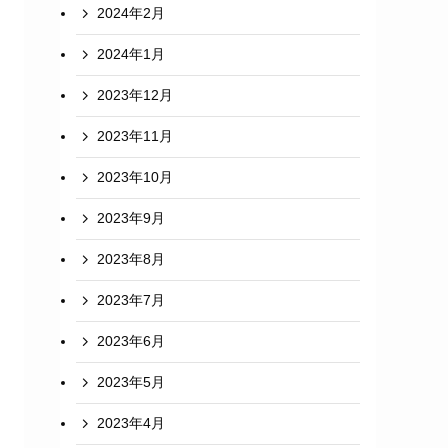
2024年2月
2024年1月
2023年12月
2023年11月
2023年10月
2023年9月
2023年8月
2023年7月
2023年6月
2023年5月
2023年4月