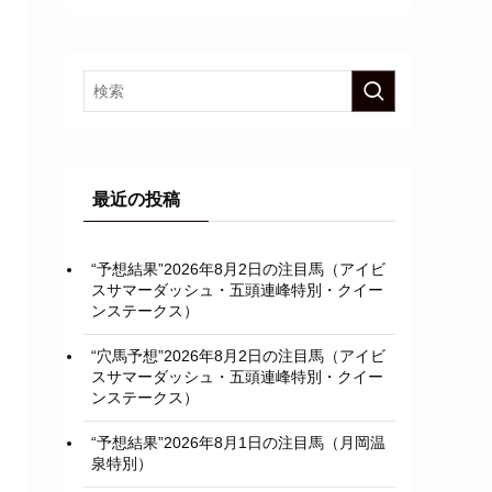
最近の投稿
“予想結果”2026年8月2日の注目馬（アイビ
スサマーダッシュ・五頭連峰特別・クイー
ンステークス）
“穴馬予想”2026年8月2日の注目馬（アイビ
スサマーダッシュ・五頭連峰特別・クイー
ンステークス）
“予想結果”2026年8月1日の注目馬（月岡温
泉特別）