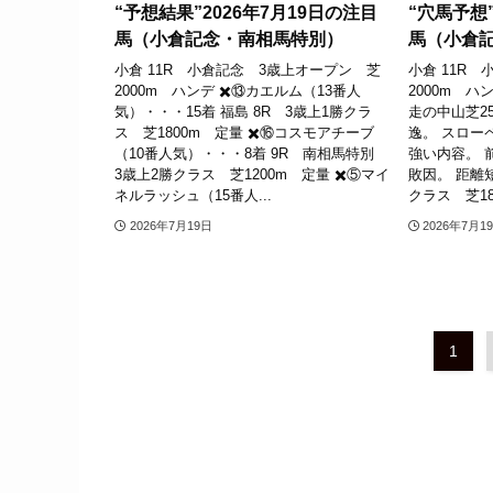
“予想結果”2026年7月19日の注目
“穴馬予想”
馬（小倉記念・南相馬特別）
馬（小倉
小倉 11R 小倉記念 3歳上オープン 芝
小倉 11R
2000m ハンデ ✖️⑬カエルム（13番人
2000m ハ
気）・・・15着 福島 8R 3歳上1勝クラ
走の中山芝25
ス 芝1800m 定量 ✖️⑯コスモアチーブ
逸。 スロー
（10番人気）・・・8着 9R 南相馬特別
強い内容。 
3歳上2勝クラス 芝1200m 定量 ✖️⑤マイ
敗因。 距離短
ネルラッシュ（15番人...
クラス 芝180
2026年7月19日
2026年7月1
1