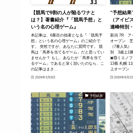
【競馬で9割の人が陥るワナと
“予想結果
は？】著書紹介『「競馬予想」と
（アイビ
いう名の心理ゲーム』
連峰特別
本記事は、6冊目の拙著となる『「競馬予
新潟 7R 
想」という名の心理ゲーム』のご紹介で
オープン 芝1
す。 突然ですが、あなたに質問です。 競
（7番人気）
馬は「馬券を当てるゲーム」だと思ってい
別 3歳上1
ませんか？ もし、あなたが「馬券を当て
✖️⑬ミエノ
るゲーム」であると深く頷いたのなら、こ
13着 札幌 
の記事はまさ...
上オープン 芝
2026年3月8日
2026年8月2
予想結果