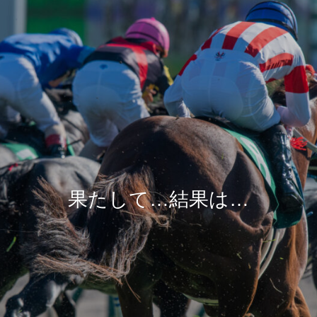
距離適性から導き出す穴馬予想
果たして…結果は…
乞うご期待!!