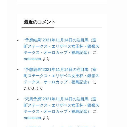
最近のコメント
“予想結果”2021年11月14日の注目馬（室
町ステークス・エリザベス女王杯・銀嶺ス
テークス・オーロカップ・福島記念）
に
noticesea
より
“予想結果”2021年11月14日の注目馬（室
町ステークス・エリザベス女王杯・銀嶺ス
テークス・オーロカップ・福島記念）
に
たい3
より
“穴馬予想”2021年11月14日の注目馬（室
町ステークス・エリザベス女王杯・銀嶺ス
テークス・オーロカップ・福島記念）
に
noticesea
より