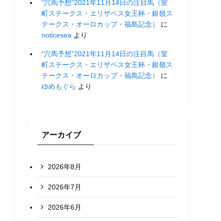
“穴馬予想”2021年11月14日の注目馬（室
町ステークス・エリザベス女王杯・銀嶺ス
テークス・オーロカップ・福島記念）
に
noticesea
より
“穴馬予想”2021年11月14日の注目馬（室
町ステークス・エリザベス女王杯・銀嶺ス
テークス・オーロカップ・福島記念）
に
ゆめもぐら
より
アーカイブ
2026年8月
2026年7月
2026年6月