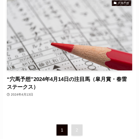
穴馬予想
“穴馬予想”2024年4月14日の注目馬（皐月賞・春雷
ステークス）
2024年4月13日
1
2