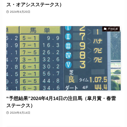
ス・オアシスステークス）
2024年4月20日
予想結果
“予想結果”2024年4月14日の注目馬（皐月賞・春雷
ステークス）
2024年4月14日