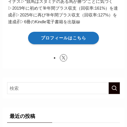
イナス▷“競馬はスタミナのある馬が勝つ”ことに気づく
▷2019年に初めて🎯年間プラス収支（回収率:161%）を達
成✌️▷2025年に再び🎯年間プラス収支（回収率:127%）を
達成✌️▷6冊のKindle電子書籍を出版📖
プロフィールはこちら
最近の投稿