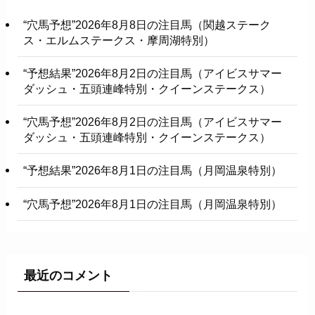
“穴馬予想”2026年8月8日の注目馬（関越ステーク
ス・エルムステークス・摩周湖特別）
“予想結果”2026年8月2日の注目馬（アイビスサマー
ダッシュ・五頭連峰特別・クイーンステークス）
“穴馬予想”2026年8月2日の注目馬（アイビスサマー
ダッシュ・五頭連峰特別・クイーンステークス）
“予想結果”2026年8月1日の注目馬（月岡温泉特別）
“穴馬予想”2026年8月1日の注目馬（月岡温泉特別）
最近のコメント