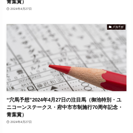
青葉賞）
2024年4月27日
穴馬予想
“穴馬予想”2024年4月27日の注目馬（御池特別・ユ
ニコーンステークス・府中市市制施行70周年記念・
青葉賞）
2024年4月27日