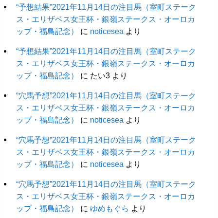
“予想結果”2021年11月14日の注目馬（室町ステーク
ス・エリザベス女王杯・銀嶺ステークス・オーロカ
ップ・福島記念）
に
noticesea
より
“予想結果”2021年11月14日の注目馬（室町ステーク
ス・エリザベス女王杯・銀嶺ステークス・オーロカ
ップ・福島記念）
に
たい3
より
“穴馬予想”2021年11月14日の注目馬（室町ステーク
ス・エリザベス女王杯・銀嶺ステークス・オーロカ
ップ・福島記念）
に
noticesea
より
“穴馬予想”2021年11月14日の注目馬（室町ステーク
ス・エリザベス女王杯・銀嶺ステークス・オーロカ
ップ・福島記念）
に
noticesea
より
“穴馬予想”2021年11月14日の注目馬（室町ステーク
ス・エリザベス女王杯・銀嶺ステークス・オーロカ
ップ・福島記念）
に
ゆめもぐら
より