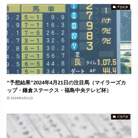
予想結果
“予想結果”2024年4月21日の注目馬（マイラーズカ
ップ・鎌倉ステークス・福島中央テレビ杯）
2024年4月21日
穴馬予想