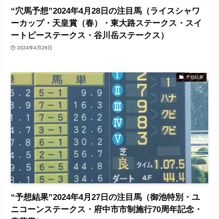
“穴馬予想”2024年4月28日の注目馬（ライスシャワ
ーカップ・天皇賞（春）・東大路ステークス・スイ
ートピーステークス・谷川岳ステークス）
2024年4月28日
予想結果
“予想結果”2024年4月27日の注目馬（御池特別・ユ
ニコーンステークス・府中市市制施行70周年記念・