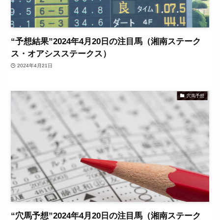
“予想結果”2024年4月20日の注目馬（湘南ステーク
ス・オアシスステークス）
2024年4月21日
穴馬予想
“穴馬予想”2024年4月20日の注目馬（湘南ステーク