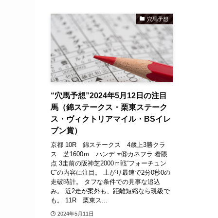
穴馬予想
“穴馬予想”2024年5月12日の注目
馬（錦ステークス・栗東ステーク
ス・ヴィクトリアマイル・BSイレ
ブン賞）
京都 10R 錦ステークス 4歳上3勝クラ
ス 芝1600ｍ ハンデ ⭐⑧カネフラ 着眼
点 3走前の阪神芝2000ｍ戦“フォーチュン
C”の内容に注目。 上がり最速で2分0秒0の
走破時計。 タフな条件での見事な追込
み。 近2走が案外も、距離短縮なら現級で
も。 11R 栗東ス...
2024年5月11日