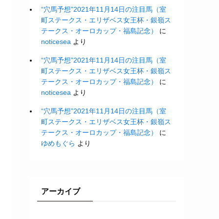
“穴馬予想”2021年11月14日の注目馬（室
町ステークス・エリザベス女王杯・銀嶺ス
テークス・オーロカップ・福島記念）
に
noticesea
より
“穴馬予想”2021年11月14日の注目馬（室
町ステークス・エリザベス女王杯・銀嶺ス
テークス・オーロカップ・福島記念）
に
noticesea
より
“穴馬予想”2021年11月14日の注目馬（室
町ステークス・エリザベス女王杯・銀嶺ス
テークス・オーロカップ・福島記念）
に
ゆめもぐら
より
アーカイブ