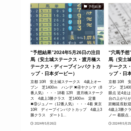
予想結果
“予想結果”2024年5月26日の注目
“穴馬予想”
馬（安土城ステークス・渡月橋ス
馬（安土
テークス・ディープインパクトカ
テークス
ップ・日本ダービー）
ップ・日
京都 10R 安土城ステークス 4歳上オー
京都 10R
プン 芝1400ｍ ハンデ ✖④ヤクシマ（8
プン 芝140
番人気）・・・18着 12R 渡月橋ステーク
眼点 近4走
ス 4歳上3勝クラス 芝1400ｍ 定量
台の上がり
✖⑨ジュノー（12番人気）・・・4着 東京
距離延長歓迎
10R ディープインパクトカップ 4歳上3
4歳上3勝クラ
勝クラス ダート1...
ノー 着眼点..
2024年5月26日
2024年5月2