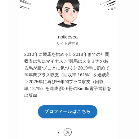
noticesea
サイト運営者
2010年に競馬を始める▷2018年までの年間
収支は常にマイナス▷“競馬はスタミナのあ
る馬が勝つ”ことに気づく▷2019年に初めて
🎯年間プラス収支（回収率:161%）を達成✌️
▷2025年に再び🎯年間プラス収支（回収
率:127%）を達成✌️▷6冊のKindle電子書籍を
出版📖
プロフィールはこちら