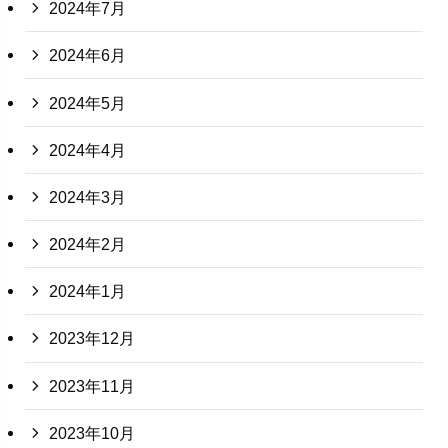
2024年7月
2024年6月
2024年5月
2024年4月
2024年3月
2024年2月
2024年1月
2023年12月
2023年11月
2023年10月