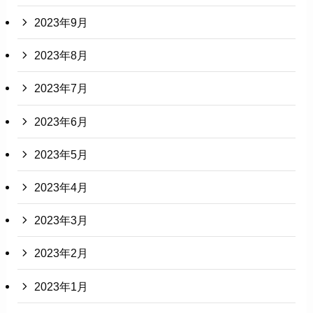
2023年9月
2023年8月
2023年7月
2023年6月
2023年5月
2023年4月
2023年3月
2023年2月
2023年1月