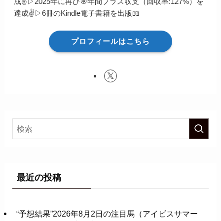
成✌️▷2025年に再び🎯年間プラス収支（回収率:127%）を
達成✌️▷6冊のKindle電子書籍を出版📖
プロフィールはこちら
最近の投稿
“予想結果”2026年8月2日の注目馬（アイビスサマー