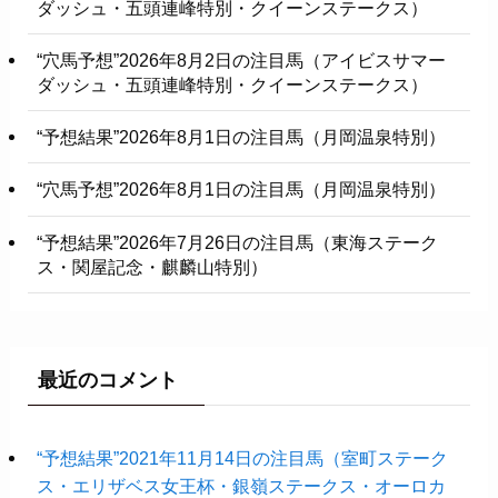
ダッシュ・五頭連峰特別・クイーンステークス）
“穴馬予想”2026年8月2日の注目馬（アイビスサマー
ダッシュ・五頭連峰特別・クイーンステークス）
“予想結果”2026年8月1日の注目馬（月岡温泉特別）
“穴馬予想”2026年8月1日の注目馬（月岡温泉特別）
“予想結果”2026年7月26日の注目馬（東海ステーク
ス・関屋記念・麒麟山特別）
最近のコメント
“予想結果”2021年11月14日の注目馬（室町ステーク
ス・エリザベス女王杯・銀嶺ステークス・オーロカ