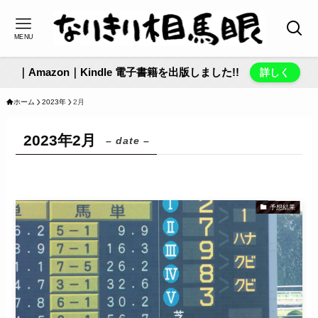
MENU
｜Amazon｜Kindle 電子書籍を出版しました!!
詳しく
ホーム
2023年
2月
2023年2月
– date –
予想結果