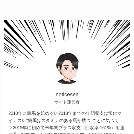
noticesea
サイト運営者
2010年に競馬を始める▷2018年までの年間収支は常にマ
イナス▷“競馬はスタミナのある馬が勝つ”ことに気づく
▷2019年に初めて🎯年間プラス収支（回収率:161%）を達