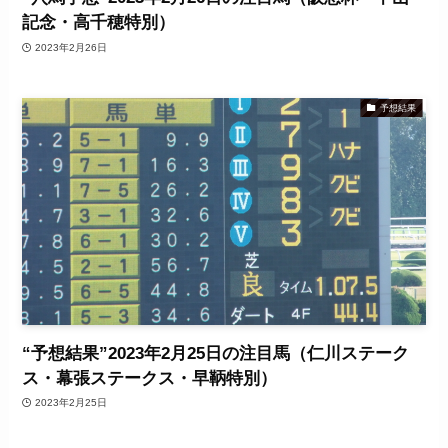
記念・高千穂特別）
2023年2月26日
予想結果
“予想結果”2023年2月25日の注目馬（仁川ステーク
ス・幕張ステークス・早鞆特別）
2023年2月25日