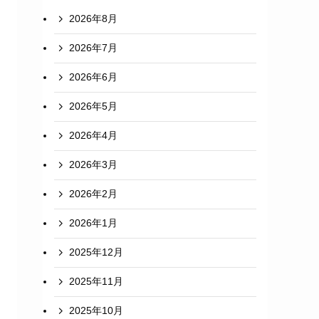
2026年8月
2026年7月
2026年6月
2026年5月
2026年4月
2026年3月
2026年2月
2026年1月
2025年12月
2025年11月
2025年10月