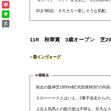
叩き3戦目、そろそろ一変しそうな気配。
11R 秋華賞 3歳オープン 芝2
⭐️
⑮インヴォーグ
着眼点
前走の阪神芝1800m戦“武田尾特別”の内
スローペースとはいえ、2番手追走からの
上位人気馬との能力差は不明も、非凡な