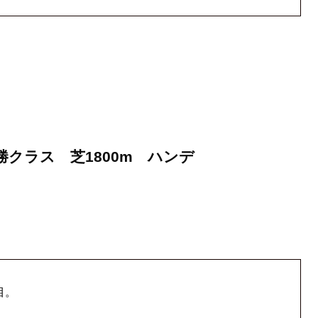
勝クラス 芝1800m ハンデ
目。