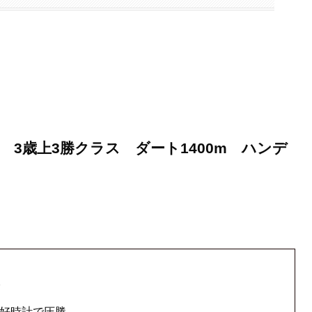
念 3歳上3勝クラス ダート1400m ハンデ
。
の好時計で圧勝。