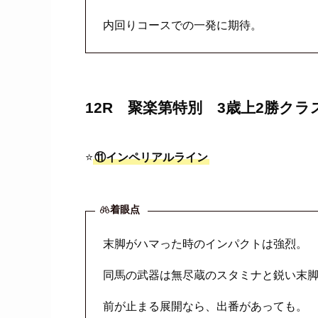
内回りコースでの一発に期待。
12R 聚楽第特別 3歳上2勝クラ
⭐️
⑪インペリアルライン
着眼点
末脚がハマった時のインパクトは強烈。
同馬の武器は無尽蔵のスタミナと鋭い末
前が止まる展開なら、出番があっても。