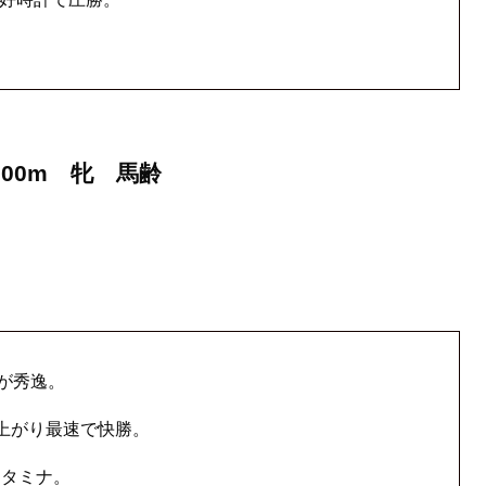
000m 牝 馬齢
容が秀逸。
上がり最速で快勝。
スタミナ。