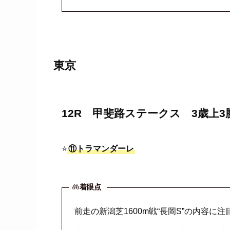
東京
12R 甲斐路ステークス 3歳上3
⭐️
⑪トラマンダーレ
着眼点
前走の新潟芝1600m戦“長岡S”の内容に注