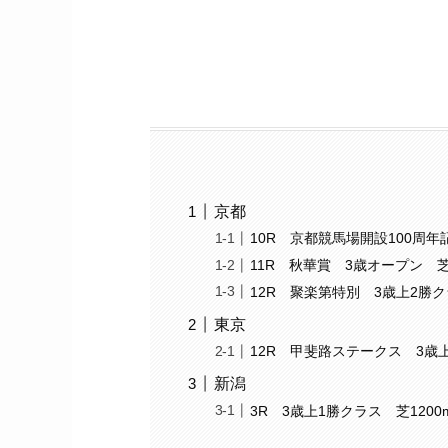
京都
10R 京都競馬場開設100周年
11R 秋華賞 3歳オープン 芝
12R 聚楽第特別 3歳上2勝ク
東京
12R 甲斐路ステークス 3歳上
新潟
3R 3歳上1勝クラス 芝120