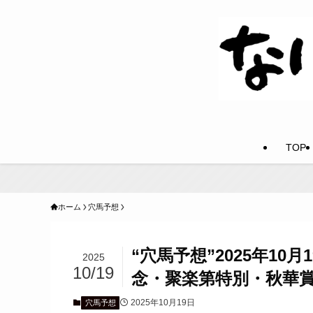
TOP
ホーム
穴馬予想
“穴馬予想”2025年10
2025
10/19
念・聚楽第特別・秋華
2025年10月19日
穴馬予想