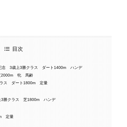
目次
記念 3歳上3勝クラス ダート1400m ハンデ
2000m 牝 馬齢
ラス ダート1800m 定量
3勝クラス 芝1800m ハンデ
0m 定量