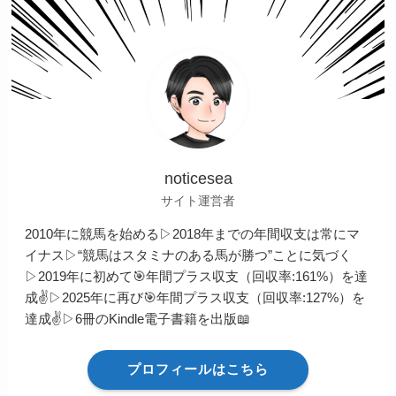
noticesea
サイト運営者
2010年に競馬を始める▷2018年までの年間収支は常にマ
イナス▷“競馬はスタミナのある馬が勝つ”ことに気づく
▷2019年に初めて🎯年間プラス収支（回収率:161%）を達
成✌️▷2025年に再び🎯年間プラス収支（回収率:127%）を
達成✌️▷6冊のKindle電子書籍を出版📖
プロフィールはこちら