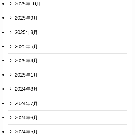
2025年10月
2025年9月
2025年8月
2025年5月
2025年4月
2025年1月
2024年8月
2024年7月
2024年6月
2024年5月