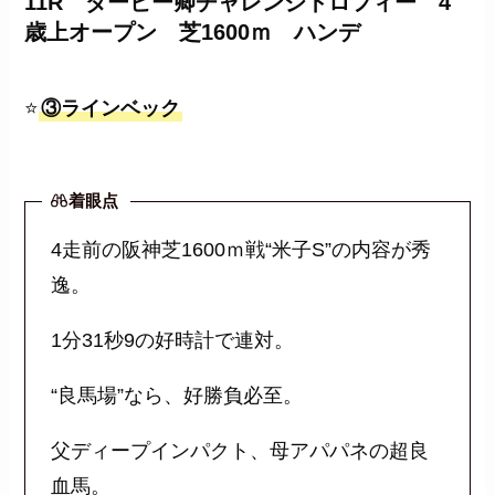
11R ダービー卿チャレンジトロフィー 4
歳上オープン 芝1600ｍ ハンデ
⭐
③ラインベック
着眼点
4走前の阪神芝1600ｍ戦“米子S”の内容が秀
逸。
1分31秒9の好時計で連対。
“良馬場”なら、好勝負必至。
父ディープインパクト、母アパパネの超良
血馬。