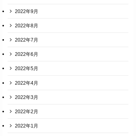
2022年9月
2022年8月
2022年7月
2022年6月
2022年5月
2022年4月
2022年3月
2022年2月
2022年1月