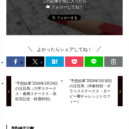
この記事が気に入ったら
フォローしてね！
よかったらシェアしてね！
“予想結果”2024年3月30日
“予想結果”2024年3月24日
の注目馬（仲春特別・ポ
の注目馬（六甲ステーク
ラリスステークス・ダー
ス・春興ステークス・高
ビー卿チャレンジトロフ
松宮記念・鈴鹿特別）
ィー）