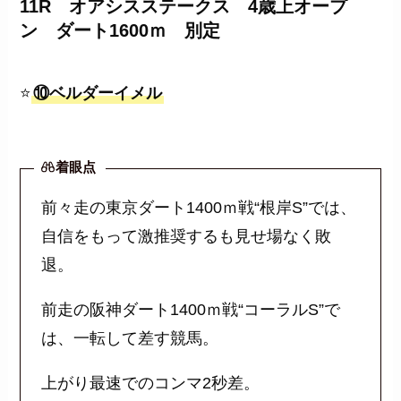
11R オアシスステークス 4歳上オープ
ン ダート1600ｍ 別定
⭐
⑩ベルダーイメル
着眼点
前々走の東京ダート1400ｍ戦“根岸S”では、
自信をもって激推奨するも見せ場なく敗
退。
前走の阪神ダート1400ｍ戦“コーラルS”で
は、一転して差す競馬。
上がり最速でのコンマ2秒差。