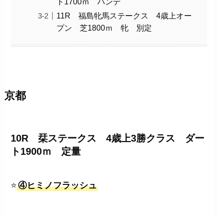
ト1700ｍ ハンデ
11R 福島牝馬ステークス 4歳上オー
プン 芝1800ｍ 牝 別定
京都
10R 栞ステークス 4歳上3勝クラス ダー
ト1900ｍ 定量
⭐
④ヒミノフラッシュ