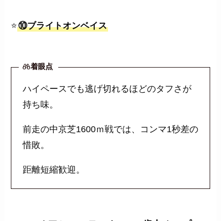
⭐
⑩ブライトオンベイス
着眼点
ハイペースでも逃げ切れるほどのタフさが
持ち味。
前走の中京芝1600ｍ戦では、コンマ1秒差の
惜敗。
距離短縮歓迎。