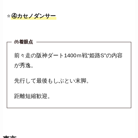
⭐
④カセノダンサー
着眼点
前々走の阪神ダート1400ｍ戦“姫路S”の内容
が秀逸。
先行して最後もしぶとい末脚。
距離短縮歓迎。