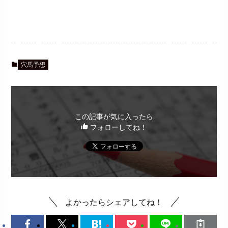
穴馬予想
この記事が気に入ったら
フォローしてね！
よかったらシェアしてね！