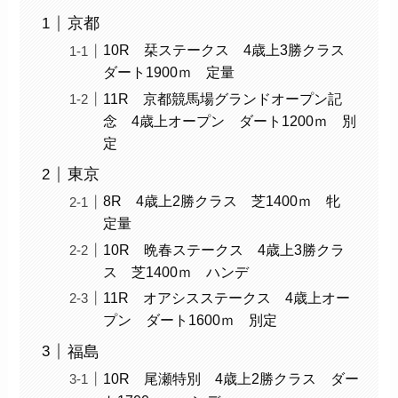
京都
10R 栞ステークス 4歳上3勝クラス
ダート1900ｍ 定量
11R 京都競馬場グランドオープン記
念 4歳上オープン ダート1200ｍ 別
定
東京
8R 4歳上2勝クラス 芝1400ｍ 牝
定量
10R 晩春ステークス 4歳上3勝クラ
ス 芝1400ｍ ハンデ
11R オアシスステークス 4歳上オー
プン ダート1600ｍ 別定
福島
10R 尾瀬特別 4歳上2勝クラス ダー