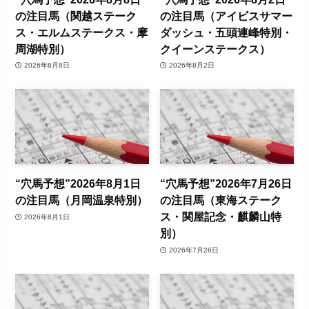
の注目馬（関越ステーク
の注目馬（アイビスサマー
ス・エルムステークス・摩
ダッシュ・五頭連峰特別・
周湖特別）
クイーンステークス）
2026年8月8日
2026年8月2日
“穴馬予想”2026年8月1日
“穴馬予想”2026年7月26日
の注目馬（月岡温泉特別）
の注目馬（東海ステーク
ス・関屋記念・麒麟山特
2026年8月1日
別）
2026年7月26日