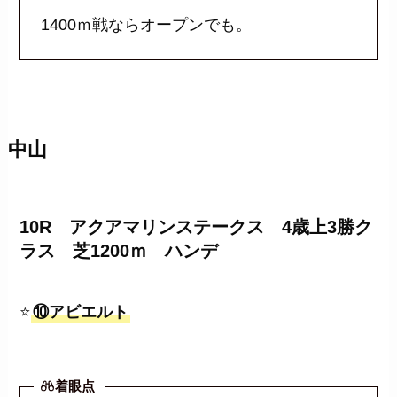
1400ｍ戦ならオープンでも。
中山
10R アクアマリンステークス 4歳上3勝ク
ラス 芝1200ｍ ハンデ
⭐
⑩アビエルト
着眼点