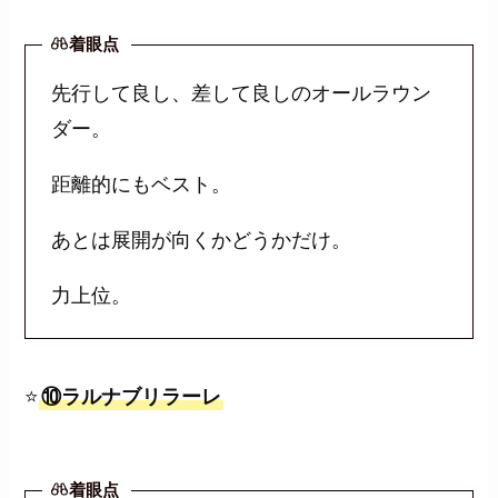
着眼点
先行して良し、差して良しのオールラウン
ダー。
距離的にもベスト。
あとは展開が向くかどうかだけ。
力上位。
⭐
⑩ラルナブリラーレ
着眼点