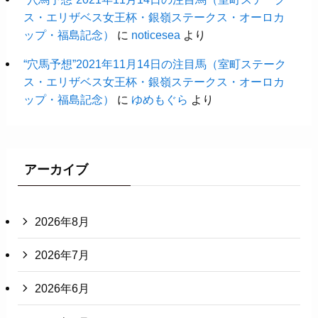
ス・エリザベス女王杯・銀嶺ステークス・オーロカ
ップ・福島記念）
に
noticesea
より
“穴馬予想”2021年11月14日の注目馬（室町ステーク
ス・エリザベス女王杯・銀嶺ステークス・オーロカ
ップ・福島記念）
に
ゆめもぐら
より
アーカイブ
2026年8月
2026年7月
2026年6月