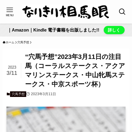
MENU
｜Amazon｜Kindle 電子書籍を出版しました!!
詳しく
ホーム
穴馬予想
“穴馬予想”2023年3月11日の注目
馬（コーラルステークス・アクア
2023
3/11
マリンステークス・中山牝馬ステ
ークス・中京スポーツ杯）
2023年3月11日
穴馬予想