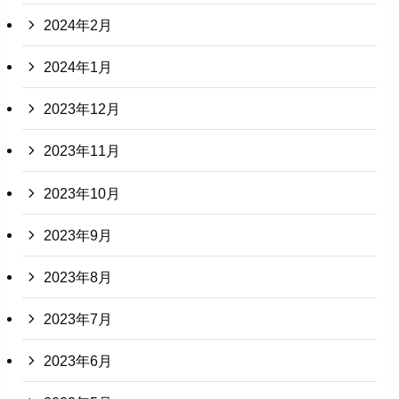
2024年2月
2024年1月
2023年12月
2023年11月
2023年10月
2023年9月
2023年8月
2023年7月
2023年6月