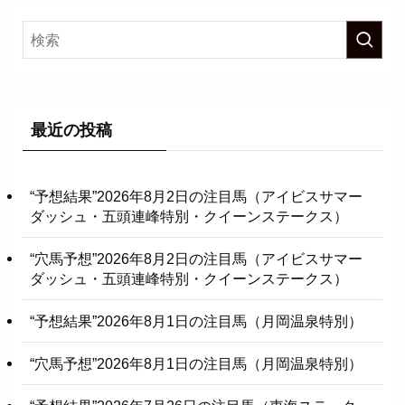
最近の投稿
“予想結果”2026年8月2日の注目馬（アイビスサマー
ダッシュ・五頭連峰特別・クイーンステークス）
“穴馬予想”2026年8月2日の注目馬（アイビスサマー
ダッシュ・五頭連峰特別・クイーンステークス）
“予想結果”2026年8月1日の注目馬（月岡温泉特別）
“穴馬予想”2026年8月1日の注目馬（月岡温泉特別）