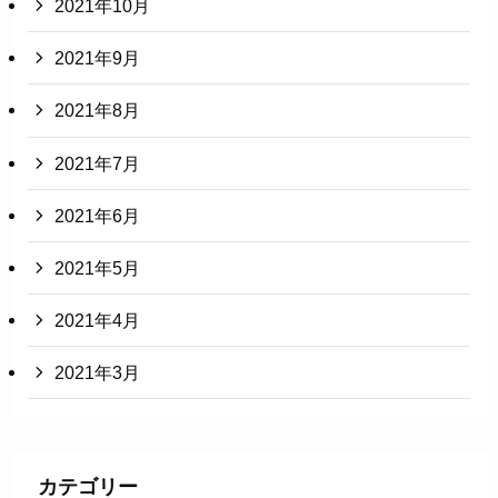
2021年10月
2021年9月
2021年8月
2021年7月
2021年6月
2021年5月
2021年4月
2021年3月
カテゴリー