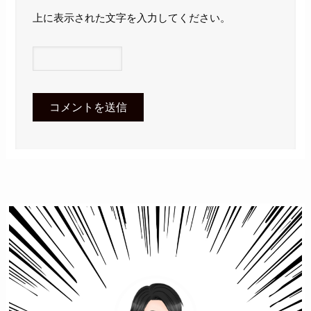
上に表示された文字を入力してください。