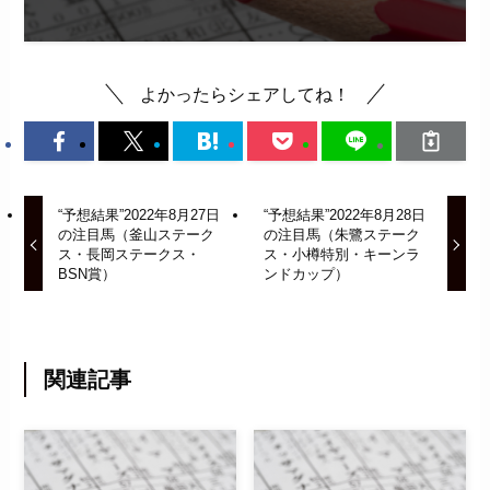
よかったらシェアしてね！
“予想結果”2022年8月27日
“予想結果”2022年8月28日
の注目馬（釜山ステーク
の注目馬（朱鷺ステーク
ス・長岡ステークス・
ス・小樽特別・キーンラ
BSN賞）
ンドカップ）
関連記事