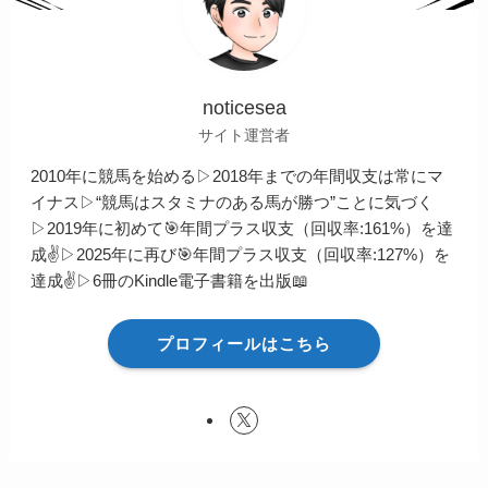
noticesea
サイト運営者
2010年に競馬を始める▷2018年までの年間収支は常にマ
イナス▷“競馬はスタミナのある馬が勝つ”ことに気づく
▷2019年に初めて🎯年間プラス収支（回収率:161%）を達
成✌️▷2025年に再び🎯年間プラス収支（回収率:127%）を
達成✌️▷6冊のKindle電子書籍を出版📖
プロフィールはこちら