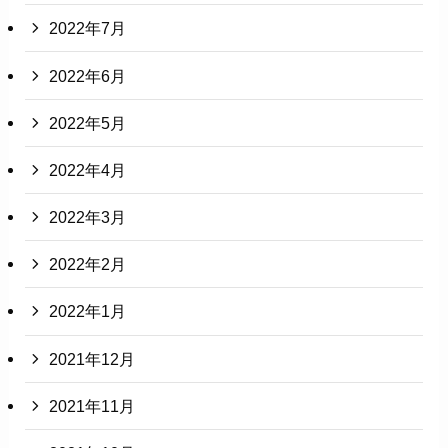
2022年7月
2022年6月
2022年5月
2022年4月
2022年3月
2022年2月
2022年1月
2021年12月
2021年11月