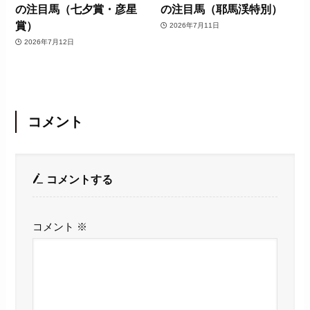
の注目馬（七夕賞・彦星
の注目馬（耶馬渓特別）
賞）
2026年7月11日
2026年7月12日
コメント
コメントする
コメント
※