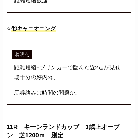
距離短縮歓迎。
⭐
⑪キャニオニング
着眼点
距離短縮+ブリンカーで臨んだ近2走が見せ
場十分の好内容。
馬券絡みは時間の問題か。
11R キーンランドカップ 3歳上オープ
ン 芝1200ｍ 別定