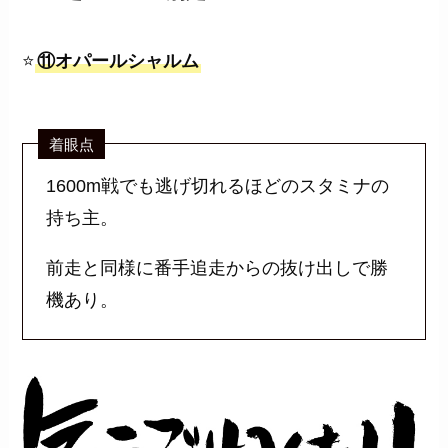
⭐
⑪オパールシャルム
着眼点
1600m戦でも逃げ切れるほどのスタミナの
持ち主。
前走と同様に番手追走からの抜け出しで勝
機あり。