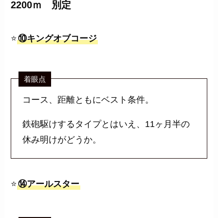
2200ｍ 別定
⭐
⑩キングオブコージ
着眼点
コース、距離ともにベスト条件。
鉄砲駆けするタイプとはいえ、11ヶ月半の
休み明けがどうか。
⭐
⑭アールスター