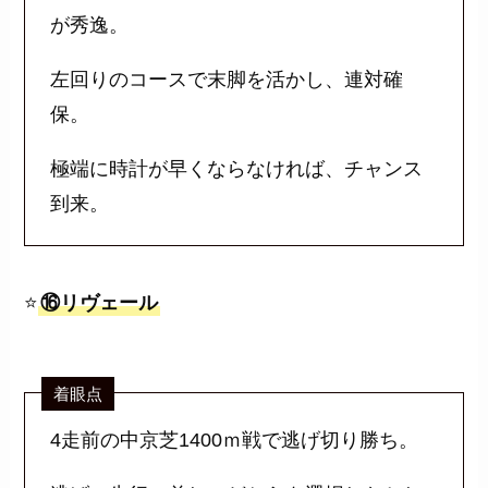
が秀逸。
左回りのコースで末脚を活かし、連対確
保。
極端に時計が早くならなければ、チャンス
到来。
⭐
⑯リヴェール
着眼点
4走前の中京芝1400ｍ戦で逃げ切り勝ち。