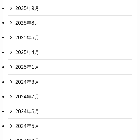
2025年9月
2025年8月
2025年5月
2025年4月
2025年1月
2024年8月
2024年7月
2024年6月
2024年5月