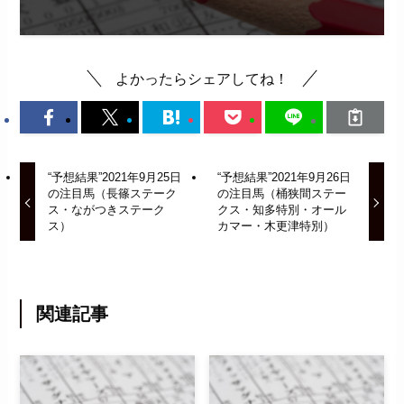
よかったらシェアしてね！
“予想結果”2021年9月25日
“予想結果”2021年9月26日
の注目馬（長篠ステーク
の注目馬（桶狭間ステー
ス・ながつきステーク
クス・知多特別・オール
ス）
カマー・木更津特別）
関連記事