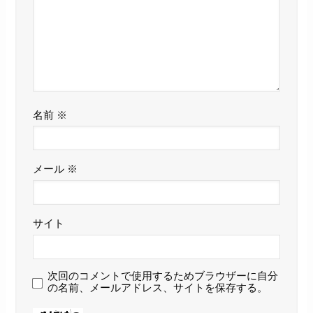
名前
※
メール
※
サイト
次回のコメントで使用するためブラウザーに自分
の名前、メールアドレス、サイトを保存する。