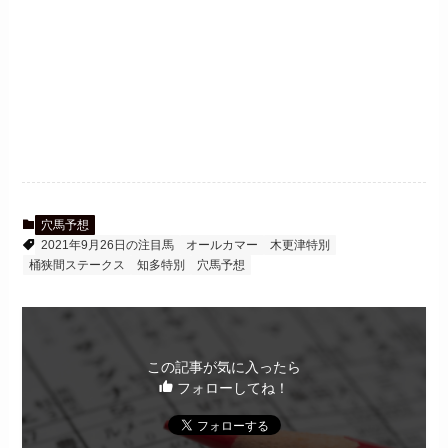
穴馬予想
2021年9月26日の注目馬
オールカマー
木更津特別
桶狭間ステークス
知多特別
穴馬予想
この記事が気に入ったら
フォローしてね！