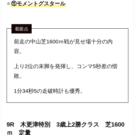
⭐
⑪モメントグスタール
着眼点
前走の中山芝1600ｍ戦が見せ場十分の内
容。
上り2位の末脚を発揮し、コンマ5秒差の惜
敗。
1分34秒5の走破時計も優秀。
9R 木更津特別 3歳上2勝クラス 芝1600
ｍ 定量