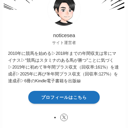
noticesea
サイト運営者
2010年に競馬を始める▷2018年までの年間収支は常にマ
イナス▷“競馬はスタミナのある馬が勝つ”ことに気づく
▷2019年に初めて🎯年間プラス収支（回収率:161%）を達
成✌️▷2025年に再び🎯年間プラス収支（回収率:127%）を
達成✌️▷6冊のKindle電子書籍を出版📖
プロフィールはこちら