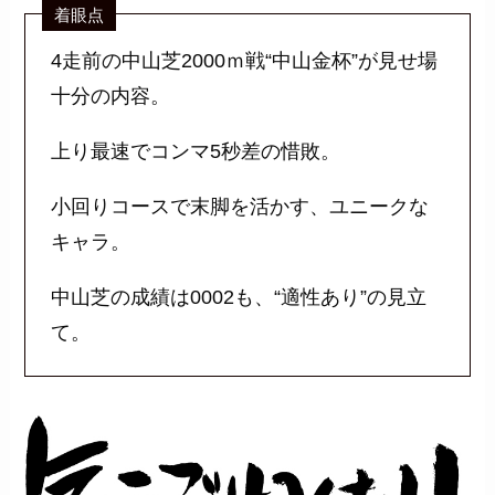
着眼点
4走前の中山芝2000ｍ戦“中山金杯”が見せ場
十分の内容。
上り最速でコンマ5秒差の惜敗。
小回りコースで末脚を活かす、ユニークな
キャラ。
中山芝の成績は0002も、“適性あり”の見立
て。