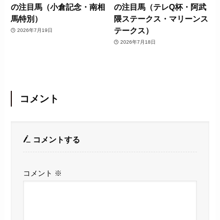
の注目馬（小倉記念・南相
の注目馬（テレQ杯・阿武
馬特別）
隈ステークス・マリーンス
テークス）
2026年7月19日
2026年7月18日
コメント
コメントする
コメント
※