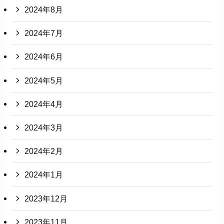
2024年8月
2024年7月
2024年6月
2024年5月
2024年4月
2024年3月
2024年2月
2024年1月
2023年12月
2023年11月