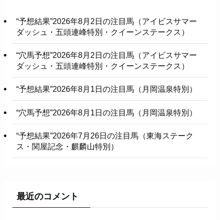
“予想結果”2026年8月2日の注目馬（アイビスサマー
ダッシュ・五頭連峰特別・クイーンステークス）
“穴馬予想”2026年8月2日の注目馬（アイビスサマー
ダッシュ・五頭連峰特別・クイーンステークス）
“予想結果”2026年8月1日の注目馬（月岡温泉特別）
“穴馬予想”2026年8月1日の注目馬（月岡温泉特別）
“予想結果”2026年7月26日の注目馬（東海ステーク
ス・関屋記念・麒麟山特別）
最近のコメント