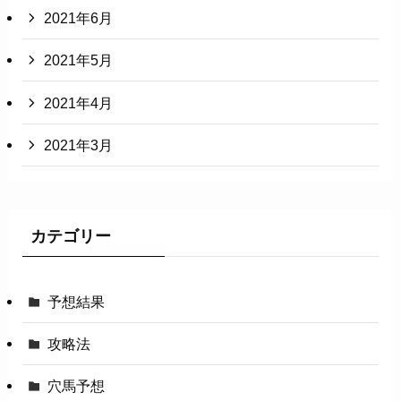
2021年6月
2021年5月
2021年4月
2021年3月
カテゴリー
予想結果
攻略法
穴馬予想