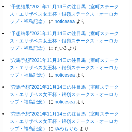
“予想結果”2021年11月14日の注目馬（室町ステーク
ス・エリザベス女王杯・銀嶺ステークス・オーロカ
ップ・福島記念）
に
noticesea
より
“予想結果”2021年11月14日の注目馬（室町ステーク
ス・エリザベス女王杯・銀嶺ステークス・オーロカ
ップ・福島記念）
に
たい3
より
“穴馬予想”2021年11月14日の注目馬（室町ステーク
ス・エリザベス女王杯・銀嶺ステークス・オーロカ
ップ・福島記念）
に
noticesea
より
“穴馬予想”2021年11月14日の注目馬（室町ステーク
ス・エリザベス女王杯・銀嶺ステークス・オーロカ
ップ・福島記念）
に
noticesea
より
“穴馬予想”2021年11月14日の注目馬（室町ステーク
ス・エリザベス女王杯・銀嶺ステークス・オーロカ
ップ・福島記念）
に
ゆめもぐら
より