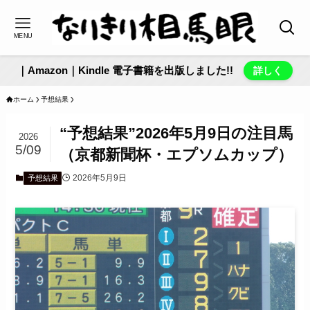
MENU
｜Amazon｜Kindle 電子書籍を出版しました!!
詳しく
ホーム
予想結果
“予想結果”2026年5月9日の注目馬
2026
5/09
（京都新聞杯・エプソムカップ）
2026年5月9日
予想結果