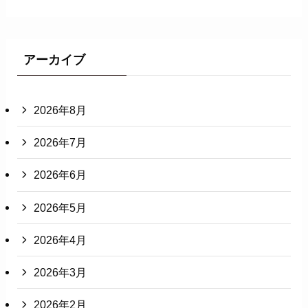
アーカイブ
2026年8月
2026年7月
2026年6月
2026年5月
2026年4月
2026年3月
2026年2月