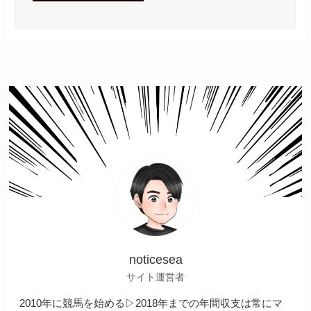
noticesea
サイト運営者
2010年に競馬を始める▷2018年までの年間収支は常にマ