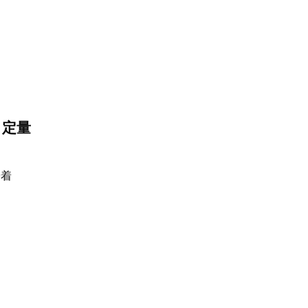
 定量
9着