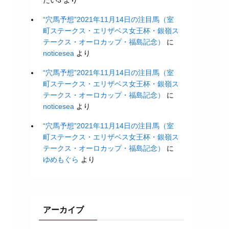
“穴馬予想”2021年11月14日の注目馬（室
町ステークス・エリザベス女王杯・銀嶺ス
テークス・オーロカップ・福島記念）
に
noticesea
より
“穴馬予想”2021年11月14日の注目馬（室
町ステークス・エリザベス女王杯・銀嶺ス
テークス・オーロカップ・福島記念）
に
noticesea
より
“穴馬予想”2021年11月14日の注目馬（室
町ステークス・エリザベス女王杯・銀嶺ス
テークス・オーロカップ・福島記念）
に
ゆめもぐら
より
アーカイブ