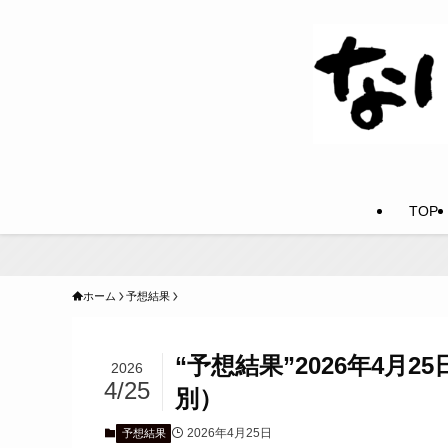
TOP
ホーム
予想結果
“予想結果”2026年4
2026
4/25
別）
2026年4月25日
予想結果