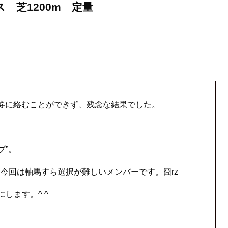
ス 芝1200m 定量
券に絡むことができず、残念な結果でした。
プ”。
今回は軸馬すら選択が難しいメンバーです。囧rz
します。^ ^