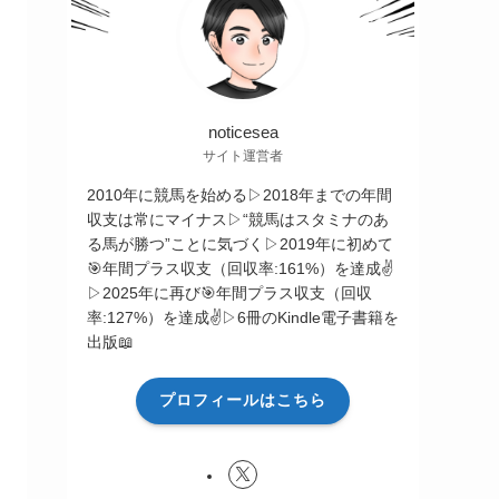
noticesea
サイト運営者
2010年に競馬を始める▷2018年までの年間
収支は常にマイナス▷“競馬はスタミナのあ
る馬が勝つ”ことに気づく▷2019年に初めて
🎯年間プラス収支（回収率:161%）を達成✌️
▷2025年に再び🎯年間プラス収支（回収
率:127%）を達成✌️▷6冊のKindle電子書籍を
出版📖
プロフィールはこちら