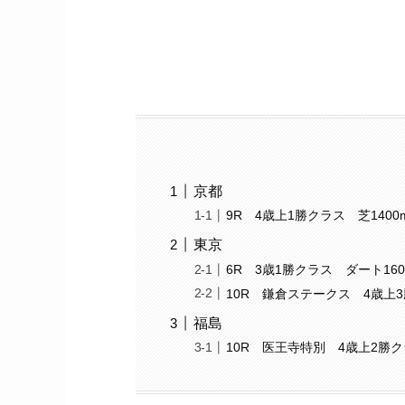
京都
9R 4歳上1勝クラス 芝140
東京
6R 3歳1勝クラス ダート16
10R 鎌倉ステークス 4歳上3
福島
10R 医王寺特別 4歳上2勝ク