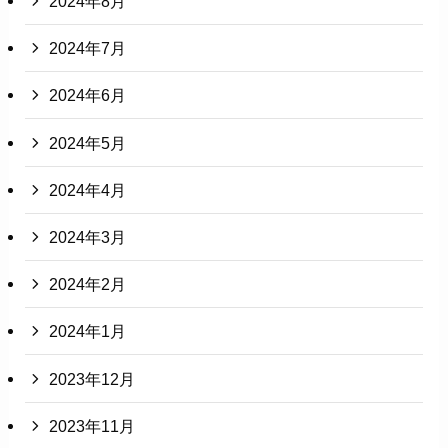
2024年8月
2024年7月
2024年6月
2024年5月
2024年4月
2024年3月
2024年2月
2024年1月
2023年12月
2023年11月