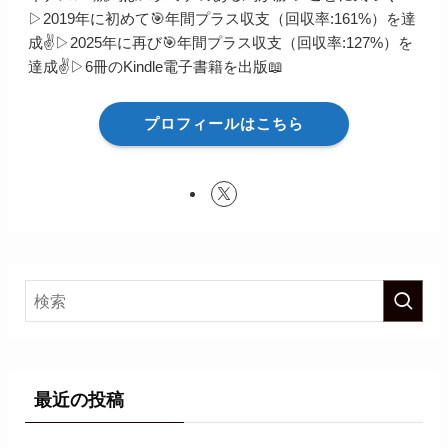
▷2019年に初めて🎯年間プラス収支（回収率:161%）を達
成✌️▷2025年に再び🎯年間プラス収支（回収率:127%）を
達成✌️▷6冊のKindle電子書籍を出版📖
プロフィールはこちら
最近の投稿