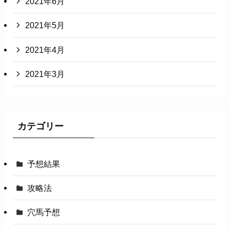
2021年6月
2021年5月
2021年4月
2021年3月
カテゴリー
予想結果
攻略法
穴馬予想