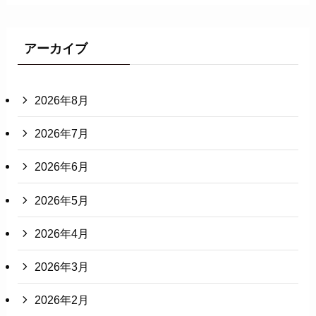
アーカイブ
2026年8月
2026年7月
2026年6月
2026年5月
2026年4月
2026年3月
2026年2月