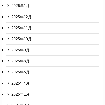
2026年1月
2025年12月
2025年11月
2025年10月
2025年9月
2025年8月
2025年5月
2025年4月
2025年1月