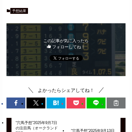
予想結果
この記事が気に入ったら
フォローしてね！
よかったらシェアしてね！
“穴馬予想”2025年9月7日
の注目馬（オークランド
“穴馬予想”2025年9月13日