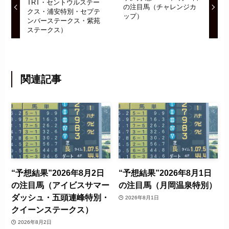
TRT・セントウルステー
の注目馬（チャレンジカ
クス・浦安特別・セプテ
ップ）
ンバーステークス・紫苑
ステークス）
関連記事
“予想結果”2026年8月2日
“予想結果”2026年8月1日
の注目馬（アイビスサマー
の注目馬（月岡温泉特別）
ダッシュ・五頭連峰特別・
2026年8月1日
クイーンステークス）
2026年8月2日