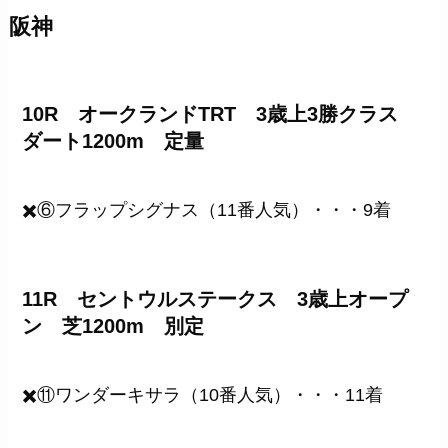
阪神
10R オークランドTRT 3歳上3勝クラス
ダート1200m 定量
✖️⑥フラップシグナス（11番人気）・・・9着
11R セントウルステークス 3歳上オープ
ン 芝1200m 別定
✖️⑪ワンダーキサラ（10番人気）・・・11着