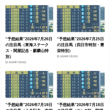
“予想結果”2026年7月26日
“予想結果”2026年7月25日
の注目馬（東海ステーク
の注目馬（四日市特別・豊
ス・関屋記念・麒麟山特
栄特別）
別）
2026年7月25日
2026年7月26日
“予想結果”2026年7月19日
“予想結果”2026年7月18日