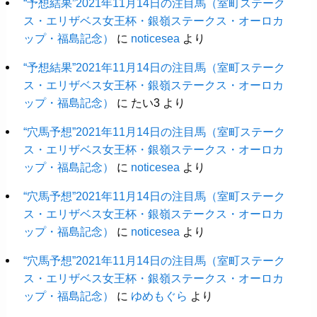
“予想結果”2021年11月14日の注目馬（室町ステーク
ス・エリザベス女王杯・銀嶺ステークス・オーロカ
ップ・福島記念）
に
noticesea
より
“予想結果”2021年11月14日の注目馬（室町ステーク
ス・エリザベス女王杯・銀嶺ステークス・オーロカ
ップ・福島記念）
に
たい3
より
“穴馬予想”2021年11月14日の注目馬（室町ステーク
ス・エリザベス女王杯・銀嶺ステークス・オーロカ
ップ・福島記念）
に
noticesea
より
“穴馬予想”2021年11月14日の注目馬（室町ステーク
ス・エリザベス女王杯・銀嶺ステークス・オーロカ
ップ・福島記念）
に
noticesea
より
“穴馬予想”2021年11月14日の注目馬（室町ステーク
ス・エリザベス女王杯・銀嶺ステークス・オーロカ
ップ・福島記念）
に
ゆめもぐら
より