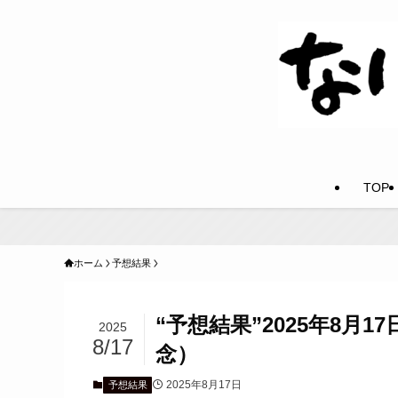
TOP
ホーム
予想結果
“予想結果”2025年8月
2025
8/17
念）
2025年8月17日
予想結果