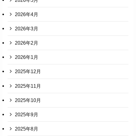
2026年4月
2026年3月
2026年2月
2026年1月
2025年12月
2025年11月
2025年10月
2025年9月
2025年8月