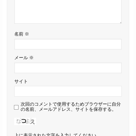
名前
※
メール
※
サイト
次回のコメントで使用するためブラウザーに自分
の名前、メールアドレス、サイトを保存する。
上に表示された文字を入力してください。