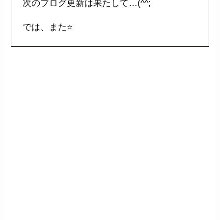
次のブログ更新は果たして…(^^;
では、また⭐