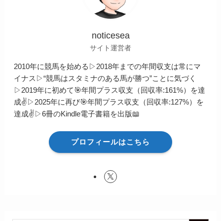
noticesea
サイト運営者
2010年に競馬を始める▷2018年までの年間収支は常にマ
イナス▷“競馬はスタミナのある馬が勝つ”ことに気づく
▷2019年に初めて🎯年間プラス収支（回収率:161%）を達
成✌️▷2025年に再び🎯年間プラス収支（回収率:127%）を
達成✌️▷6冊のKindle電子書籍を出版📖
プロフィールはこちら