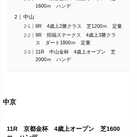
1600ｍ ハンデ
中山
8R 4歳上2勝クラス 芝1200ｍ 定量
9R 招福ステークス 4歳上3勝クラ
ス ダート1800ｍ 定量
11R 中山金杯 4歳上オープン 芝
2000ｍ ハンデ
中京
11R 京都金杯 4歳上オープン 芝1600