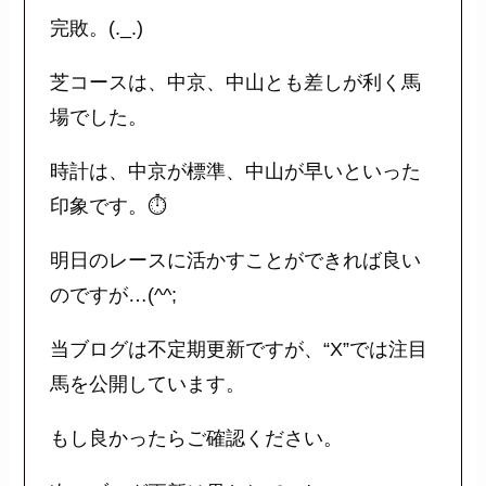
完敗。(._.)
芝コースは、中京、中山とも差しが利く馬
場でした。
時計は、中京が標準、中山が早いといった
印象です。⏱
明日のレースに活かすことができれば良い
のですが…(^^;
当ブログは不定期更新ですが、“X”では注目
馬を公開しています。
もし良かったらご確認ください。