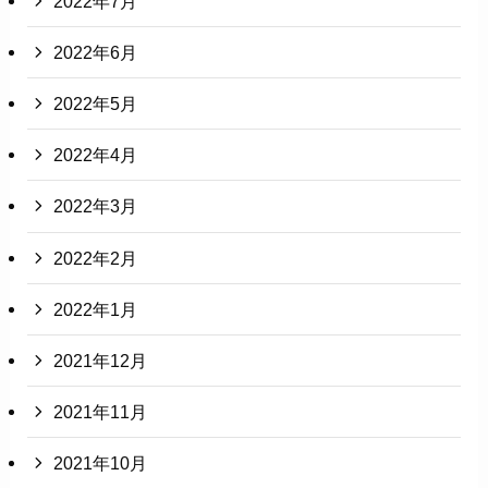
2022年7月
2022年6月
2022年5月
2022年4月
2022年3月
2022年2月
2022年1月
2021年12月
2021年11月
2021年10月