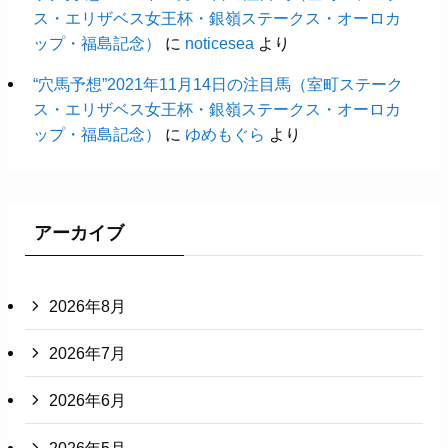
ス・エリザベス女王杯・銀嶺ステークス・オーロカ
ップ・福島記念）
に
noticesea
より
“穴馬予想”2021年11月14日の注目馬（室町ステーク
ス・エリザベス女王杯・銀嶺ステークス・オーロカ
ップ・福島記念）
に
ゆめもぐら
より
アーカイブ
2026年8月
2026年7月
2026年6月
2026年5月