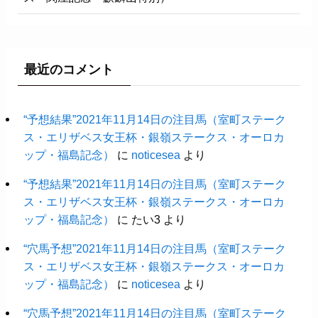
最近のコメント
“予想結果”2021年11月14日の注目馬（室町ステーク
ス・エリザベス女王杯・銀嶺ステークス・オーロカ
ップ・福島記念）
に
noticesea
より
“予想結果”2021年11月14日の注目馬（室町ステーク
ス・エリザベス女王杯・銀嶺ステークス・オーロカ
ップ・福島記念）
に
たい3
より
“穴馬予想”2021年11月14日の注目馬（室町ステーク
ス・エリザベス女王杯・銀嶺ステークス・オーロカ
ップ・福島記念）
に
noticesea
より
“穴馬予想”2021年11月14日の注目馬（室町ステーク