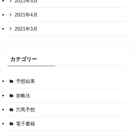
2021年5月
2021年4月
2021年3月
カテゴリー
予想結果
攻略法
穴馬予想
電子書籍