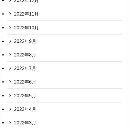
2022年12月
2022年11月
2022年10月
2022年9月
2022年8月
2022年7月
2022年6月
2022年5月
2022年4月
2022年3月