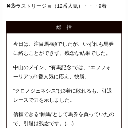
✖⑮ラストリージョ（12番人気）・・・9着
総 括
今日は、注目馬4頭でしたが、いずれも馬券
に絡むことができず、残念な結果でした。
中山のメイン、“有馬記念”では、“エフフォ
ーリア”が1番人気に応え、快勝。
“クロノジェネシス”は3着に敗れるも、引退
レースで力を示しました。
信頼できる“軸馬”として馬券を買っていたの
で、引退は残念です。(._.)