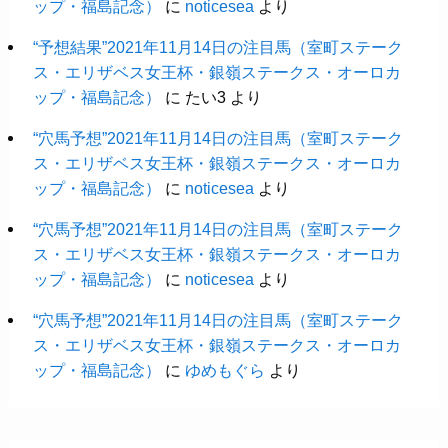
ップ・福島記念）
に
noticesea
より
“予想結果”2021年11月14日の注目馬（室町ステーク
ス・エリザベス女王杯・銀嶺ステークス・オーロカ
ップ・福島記念）
に
たい3
より
“穴馬予想”2021年11月14日の注目馬（室町ステーク
ス・エリザベス女王杯・銀嶺ステークス・オーロカ
ップ・福島記念）
に
noticesea
より
“穴馬予想”2021年11月14日の注目馬（室町ステーク
ス・エリザベス女王杯・銀嶺ステークス・オーロカ
ップ・福島記念）
に
noticesea
より
“穴馬予想”2021年11月14日の注目馬（室町ステーク
ス・エリザベス女王杯・銀嶺ステークス・オーロカ
ップ・福島記念）
に
ゆめもぐら
より