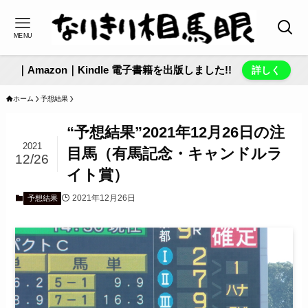
MENU
｜Amazon｜Kindle 電子書籍を出版しました!!
詳しく
ホーム
予想結果
“予想結果”2021年12月26日の注
2021
目馬（有馬記念・キャンドルラ
12/26
イト賞）
2021年12月26日
予想結果