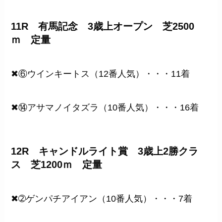
11R 有馬記念 3歳上オープン 芝2500
ｍ 定量
✖⑥ウインキートス（12番人気）・・・11着
✖⑭アサマノイタズラ（10番人気）・・・16着
12R キャンドルライト賞 3歳上2勝クラ
ス 芝1200ｍ 定量
✖➁ゲンパチアイアン（10番人気）・・・7着