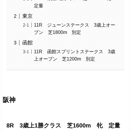
定量
東京
11R ジューンステークス 3歳上オー
プン 芝1800m 別定
函館
11R 函館スプリントステークス 3歳
上オープン 芝1200m 別定
阪神
8R 3歳上1勝クラス 芝1600m 牝 定量