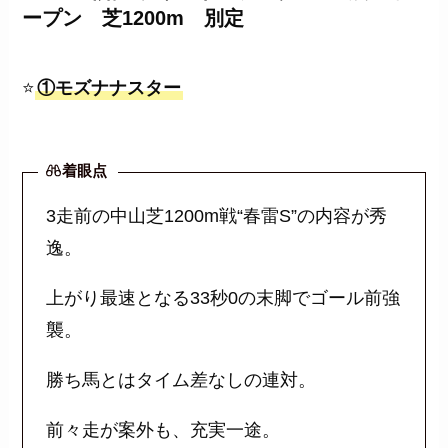
ープン 芝1200m 別定
⭐️
①モズナナスター
着眼点
3走前の中山芝1200m戦“春雷S”の内容が秀
逸。
上がり最速となる33秒0の末脚でゴール前強
襲。
勝ち馬とはタイム差なしの連対。
前々走が案外も、充実一途。