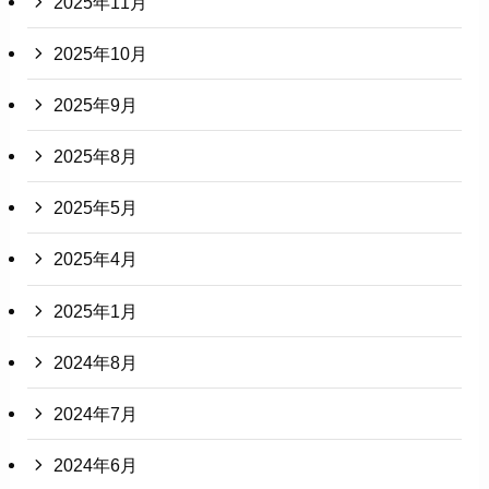
2025年11月
2025年10月
2025年9月
2025年8月
2025年5月
2025年4月
2025年1月
2024年8月
2024年7月
2024年6月