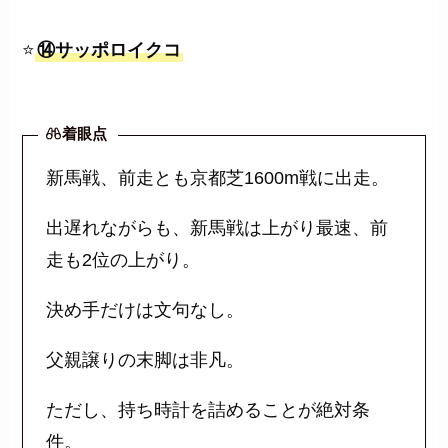
⭐️
⑭サッポロイクコ
着眼点
新馬戦、前走とも京都芝1600m戦に出走。
出遅れながらも、新馬戦は上がり最速、前
走も2位の上がり。
決め手だけは文句なし。
父親譲りの末脚は非凡。
ただし、持ち時計を詰めることが絶対条
件。