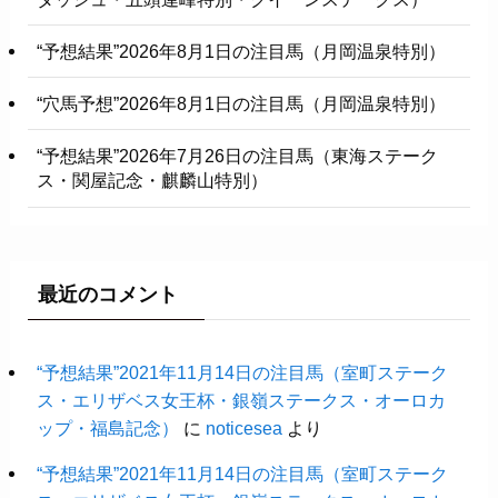
“予想結果”2026年8月1日の注目馬（月岡温泉特別）
“穴馬予想”2026年8月1日の注目馬（月岡温泉特別）
“予想結果”2026年7月26日の注目馬（東海ステーク
ス・関屋記念・麒麟山特別）
最近のコメント
“予想結果”2021年11月14日の注目馬（室町ステーク
ス・エリザベス女王杯・銀嶺ステークス・オーロカ
ップ・福島記念）
に
noticesea
より
“予想結果”2021年11月14日の注目馬（室町ステーク