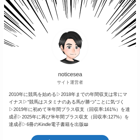
noticesea
サイト運営者
2010年に競馬を始める▷2018年までの年間収支は常にマ
イナス▷“競馬はスタミナのある馬が勝つ”ことに気づく
▷2019年に初めて🎯年間プラス収支（回収率:161%）を達
成✌️▷2025年に再び🎯年間プラス収支（回収率:127%）を
達成✌️▷6冊のKindle電子書籍を出版📖