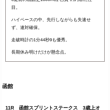
目。
ハイペースの中、先行しながらも失速せ
ず、連対確保。
走破時計の1分44秒9も優秀。
長期休み明けだけが懸念点。
函館
11R 函館スプリントステークス 3歳上オ