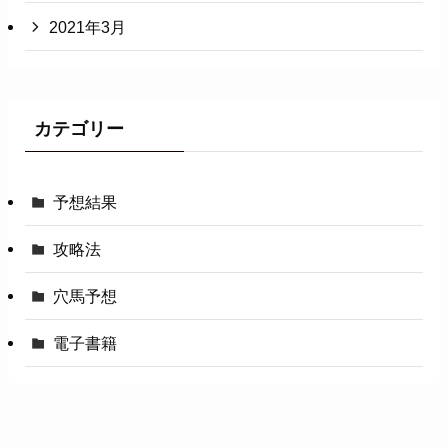
2021年3月
カテゴリー
予想結果
攻略法
穴馬予想
電子書籍