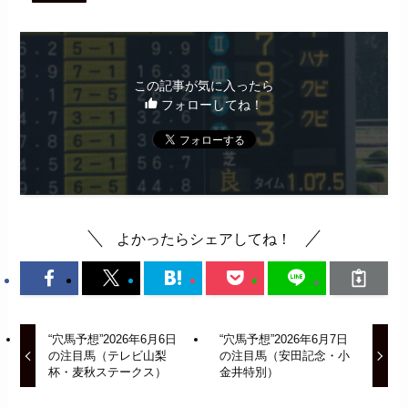
この記事が気に入ったら
フォローしてね！
よかったらシェアしてね！
“穴馬予想”2026年6月6日
“穴馬予想”2026年6月7日
の注目馬（テレビ山梨
の注目馬（安田記念・小
杯・麦秋ステークス）
金井特別）