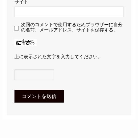
サイト
次回のコメントで使用するためブラウザーに自分
の名前、メールアドレス、サイトを保存する。
上に表示された文字を入力してください。