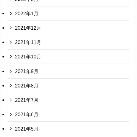
2022年1月
2021年12月
2021年11月
2021年10月
2021年9月
2021年8月
2021年7月
2021年6月
2021年5月