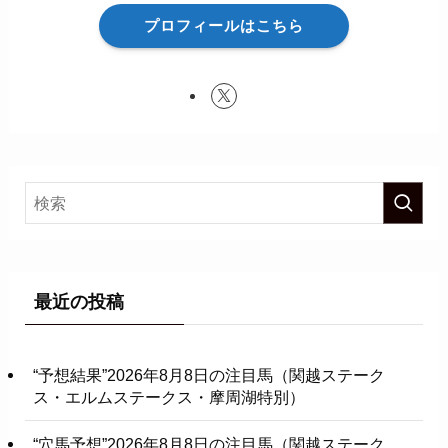
プロフィールはこちら
最近の投稿
“予想結果”2026年8月8日の注目馬（関越ステーク
ス・エルムステークス・摩周湖特別）
“穴馬予想”2026年8月8日の注目馬（関越ステーク