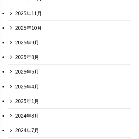
2025年11月
2025年10月
2025年9月
2025年8月
2025年5月
2025年4月
2025年1月
2024年8月
2024年7月