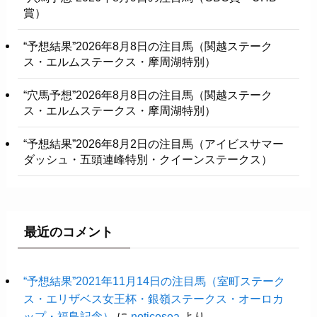
賞）
“予想結果”2026年8月8日の注目馬（関越ステーク
ス・エルムステークス・摩周湖特別）
“穴馬予想”2026年8月8日の注目馬（関越ステーク
ス・エルムステークス・摩周湖特別）
“予想結果”2026年8月2日の注目馬（アイビスサマー
ダッシュ・五頭連峰特別・クイーンステークス）
最近のコメント
“予想結果”2021年11月14日の注目馬（室町ステーク
ス・エリザベス女王杯・銀嶺ステークス・オーロカ
ップ・福島記念）
に
noticesea
より