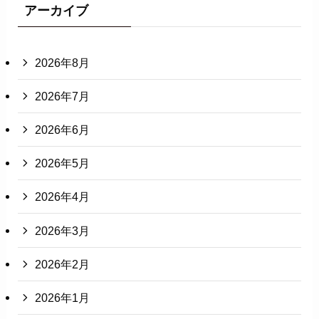
アーカイブ
2026年8月
2026年7月
2026年6月
2026年5月
2026年4月
2026年3月
2026年2月
2026年1月