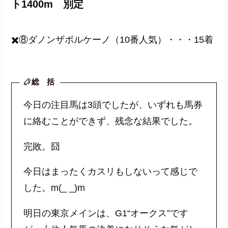
ト1400m 別定
✖️⑧ダノンザボルケーノ（10番人気）・・・15着
総 括
今日の注目馬は3頭でしたが、いずれも馬券
に絡むことができず、残念な結果でした。
完敗。囧
今日はまったくカスリもしないって感じで
した。m(_ _)m
明日の東京メインは、G1“オークス”です