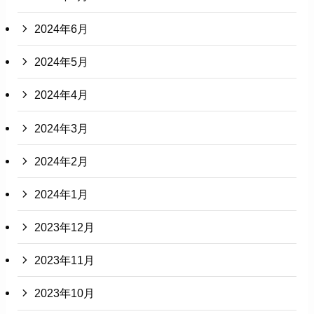
2024年6月
2024年5月
2024年4月
2024年3月
2024年2月
2024年1月
2023年12月
2023年11月
2023年10月