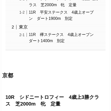
ラス 芝2000m 牝 定量
11R 平安ステークス 4歳上オープ
ン ダート1900m 別定
東京
11R 欅ステークス 4歳上オープン
ダート1400m 別定
京都
10R シドニートロフィー 4歳上3勝クラ
ス 芝2000m 牝 定量