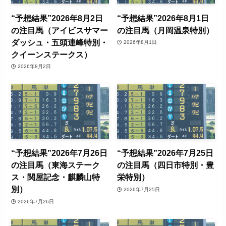
“予想結果”2026年8月2日
“予想結果”2026年8月1日
の注目馬（アイビスサマー
の注目馬（月岡温泉特別）
ダッシュ・五頭連峰特別・
2026年8月1日
クイーンステークス）
2026年8月2日
“予想結果”2026年7月26日
“予想結果”2026年7月25日
の注目馬（東海ステーク
の注目馬（四日市特別・豊
ス・関屋記念・麒麟山特
栄特別）
別）
2026年7月25日
2026年7月26日