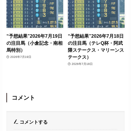
“予想結果”2026年7月19日
“予想結果”2026年7月18日
の注目馬（小倉記念・南相
の注目馬（テレQ杯・阿武
馬特別）
隈ステークス・マリーンス
テークス）
2026年7月19日
2026年7月18日
コメント
コメントする