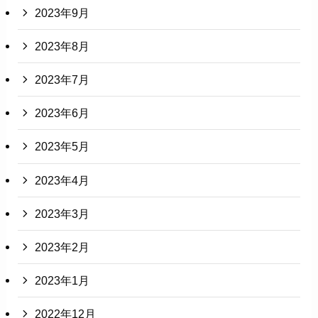
2023年9月
2023年8月
2023年7月
2023年6月
2023年5月
2023年4月
2023年3月
2023年2月
2023年1月
2022年12月