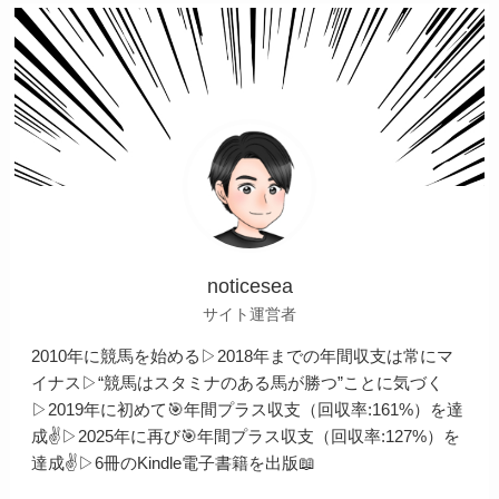
noticesea
サイト運営者
2010年に競馬を始める▷2018年までの年間収支は常にマ
イナス▷“競馬はスタミナのある馬が勝つ”ことに気づく
▷2019年に初めて🎯年間プラス収支（回収率:161%）を達
成✌️▷2025年に再び🎯年間プラス収支（回収率:127%）を
達成✌️▷6冊のKindle電子書籍を出版📖