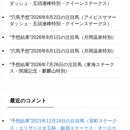
ダッシュ・五頭連峰特別・クイーンステークス）
“穴馬予想”2026年8月2日の注目馬（アイビスサマー
ダッシュ・五頭連峰特別・クイーンステークス）
“予想結果”2026年8月1日の注目馬（月岡温泉特別）
“穴馬予想”2026年8月1日の注目馬（月岡温泉特別）
“予想結果”2026年7月26日の注目馬（東海ステーク
ス・関屋記念・麒麟山特別）
最近のコメント
“予想結果”2021年11月14日の注目馬（室町ステーク
ス・エリザベス女王杯・銀嶺ステークス・オーロカ