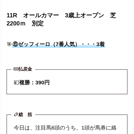
11R オールカマー 3歳上オープン 芝
2200ｍ 別定
🎯
⑧ゼッフィーロ（7番人気）・・・3着
払戻金
💴
複勝：390円
総 括
今日は、注目馬6頭のうち、1頭が馬券に絡