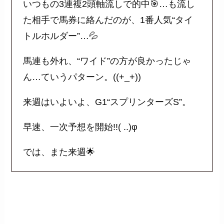
いつもの3連複2頭軸流しで的中🎯…も流し
た相手で馬券に絡んだのが、1番人気“タイ
トルホルダー”…💦
馬連も外れ、“ワイド”の方が良かったじゃ
ん…ていうパターン。((+_+))
来週はいよいよ、G1“スプリンターズS”。
早速、一次予想を開始!!( ..)φ
では、また来週🌟