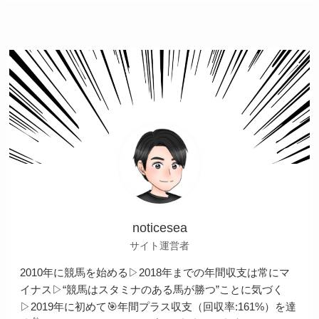
noticesea
サイト運営者
2010年に競馬を始める▷2018年までの年間収支は常にマ
イナス▷“競馬はスタミナのある馬が勝つ”ことに気づく
▷2019年に初めて🎯年間プラス収支（回収率:161%）を達