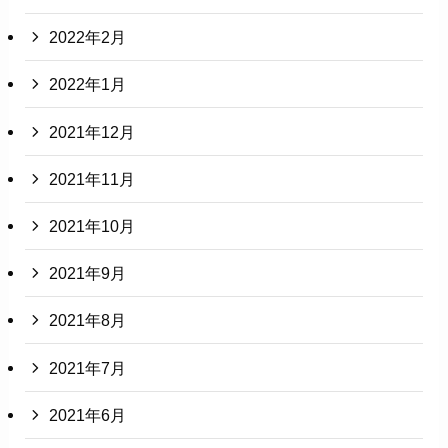
2022年2月
2022年1月
2021年12月
2021年11月
2021年10月
2021年9月
2021年8月
2021年7月
2021年6月