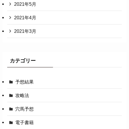
2021年5月
2021年4月
2021年3月
カテゴリー
予想結果
攻略法
穴馬予想
電子書籍