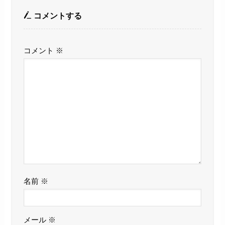
コメントする
コメント
※
名前
※
メール
※