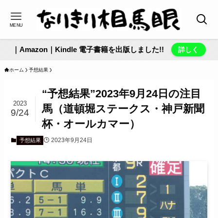
MENU
｜Amazon｜Kindle 電子書籍を出版しました!!
詳しく
ホーム
予想結果
“予想結果”2023年9月24日の注目
2023
馬（道頓堀ステークス・神戸新聞
9/24
杯・オールカマー）
2023年9月24日
予想結果