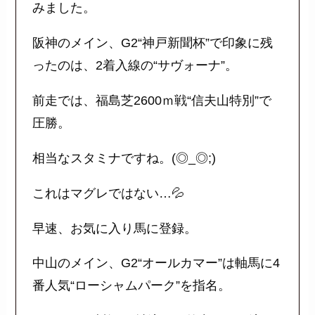
みました。
阪神のメイン、G2“神戸新聞杯”で印象に残
ったのは、2着入線の“サヴォーナ”。
前走では、福島芝2600ｍ戦“信夫山特別”で
圧勝。
相当なスタミナですね。(◎_◎;)
これはマグレではない…💦
早速、お気に入り馬に登録。
中山のメイン、G2“オールカマー”は軸馬に4
番人気“ローシャムパーク”を指名。