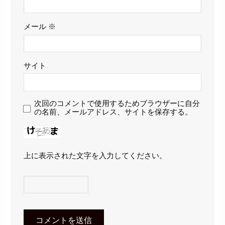
メール
※
サイト
次回のコメントで使用するためブラウザーに自分
の名前、メールアドレス、サイトを保存する。
上に表示された文字を入力してください。