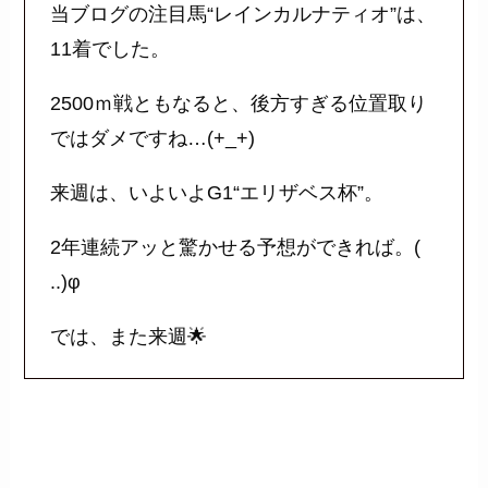
当ブログの注目馬“レインカルナティオ”は、
11着でした。
2500ｍ戦ともなると、後方すぎる位置取り
ではダメですね…(+_+)
来週は、いよいよG1“エリザベス杯”。
2年連続アッと驚かせる予想ができれば。(
..)φ
では、また来週🌟