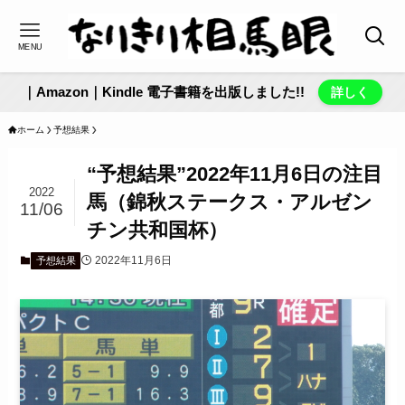
MENU
｜Amazon｜Kindle 電子書籍を出版しました!!
詳しく
ホーム
予想結果
“予想結果”2022年11月6日の注目
2022
馬（錦秋ステークス・アルゼン
11/06
チン共和国杯）
2022年11月6日
予想結果