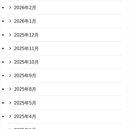
2026年2月
2026年1月
2025年12月
2025年11月
2025年10月
2025年9月
2025年8月
2025年5月
2025年4月