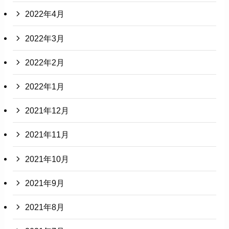
2022年4月
2022年3月
2022年2月
2022年1月
2021年12月
2021年11月
2021年10月
2021年9月
2021年8月