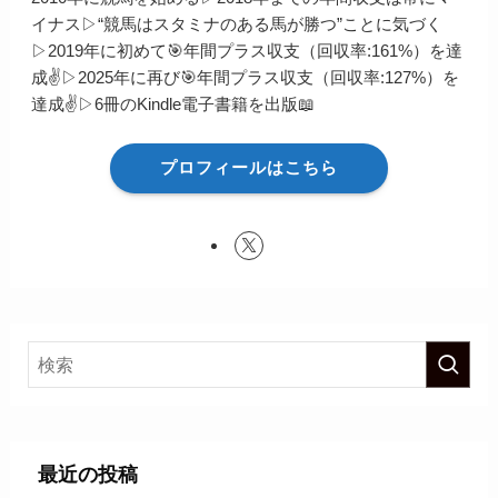
イナス▷“競馬はスタミナのある馬が勝つ”ことに気づく
▷2019年に初めて🎯年間プラス収支（回収率:161%）を達
成✌️▷2025年に再び🎯年間プラス収支（回収率:127%）を
達成✌️▷6冊のKindle電子書籍を出版📖
プロフィールはこちら
最近の投稿