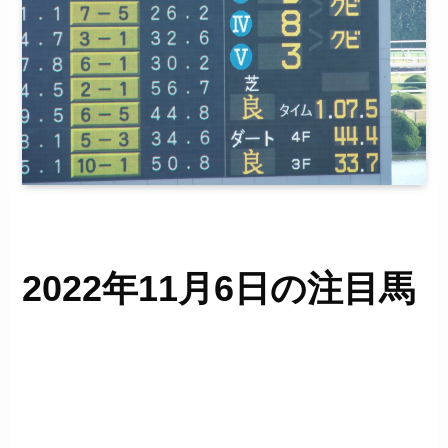
2022年11月6日の注目馬