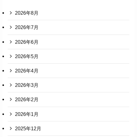
2026年8月
2026年7月
2026年6月
2026年5月
2026年4月
2026年3月
2026年2月
2026年1月
2025年12月