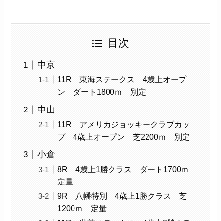
目次
中京
11R 東海ステークス 4歳上オープ
ン ダート1800ｍ 別定
中山
11R アメリカジョッキークラブカッ
プ 4歳上オープン 芝2200ｍ 別定
小倉
8R 4歳上1勝クラス ダート1700ｍ
定量
9R 八幡特別 4歳上1勝クラス 芝
1200ｍ 定量