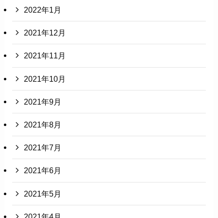
2022年1月
2021年12月
2021年11月
2021年10月
2021年9月
2021年8月
2021年7月
2021年6月
2021年5月
2021年4月