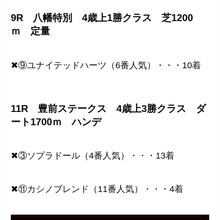
9R 八幡特別 4歳上1勝クラス 芝1200
ｍ 定量
✖⑨ユナイテッドハーツ（6番人気）・・・10着
11R 豊前ステークス 4歳上3勝クラス ダ
ート1700ｍ ハンデ
✖③ソプラドール（4番人気）・・・13着
✖⑪カシノブレンド（11番人気）・・・4着