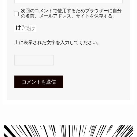
次回のコメントで使用するためブラウザーに自分
の名前、メールアドレス、サイトを保存する。
上に表示された文字を入力してください。