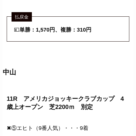
払戻金
💴
単勝：1,570円、複勝：310円
中山
11R アメリカジョッキークラブカップ 4
歳上オープン 芝2200ｍ 別定
✖⑤エヒト（9番人気）・・・9着