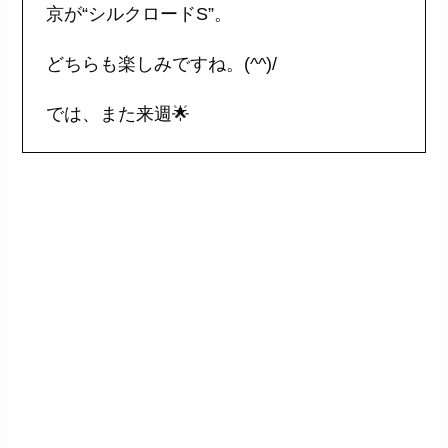
京が“シルクロードS”。
どちらも楽しみですね。(^^)/
では、また来週🌟