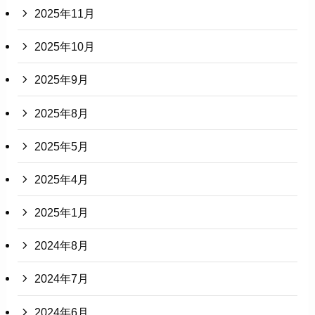
2025年11月
2025年10月
2025年9月
2025年8月
2025年5月
2025年4月
2025年1月
2024年8月
2024年7月
2024年6月