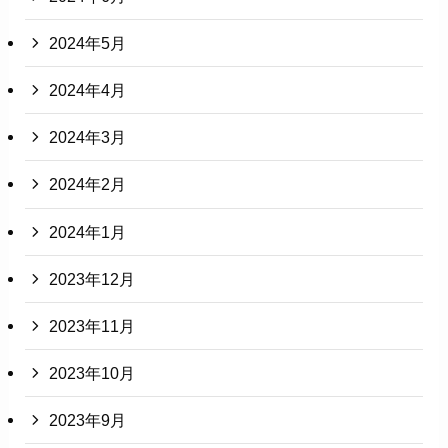
2024年5月
2024年4月
2024年3月
2024年2月
2024年1月
2023年12月
2023年11月
2023年10月
2023年9月