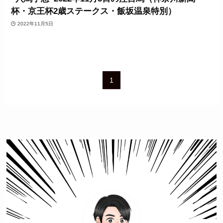
杯・京王杯2歳ステークス・飯坂温泉特別）
2022年11月5日
1