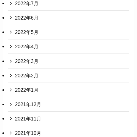
2022年7月
2022年6月
2022年5月
2022年4月
2022年3月
2022年2月
2022年1月
2021年12月
2021年11月
2021年10月