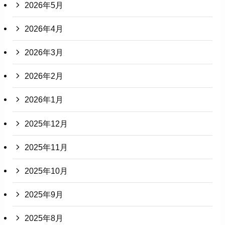
2026年5月
2026年4月
2026年3月
2026年2月
2026年1月
2025年12月
2025年11月
2025年10月
2025年9月
2025年8月