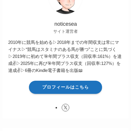
noticesea
サイト運営者
2010年に競馬を始める▷2018年までの年間収支は常にマ
イナス▷“競馬はスタミナのある馬が勝つ”ことに気づく
▷2019年に初めて🎯年間プラス収支（回収率:161%）を達
成✌️▷2025年に再び🎯年間プラス収支（回収率:127%）を
達成✌️▷6冊のKindle電子書籍を出版📖
プロフィールはこちら