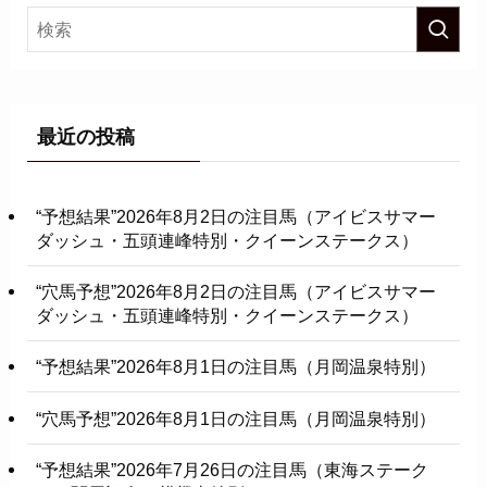
最近の投稿
“予想結果”2026年8月2日の注目馬（アイビスサマー
ダッシュ・五頭連峰特別・クイーンステークス）
“穴馬予想”2026年8月2日の注目馬（アイビスサマー
ダッシュ・五頭連峰特別・クイーンステークス）
“予想結果”2026年8月1日の注目馬（月岡温泉特別）
“穴馬予想”2026年8月1日の注目馬（月岡温泉特別）
“予想結果”2026年7月26日の注目馬（東海ステーク